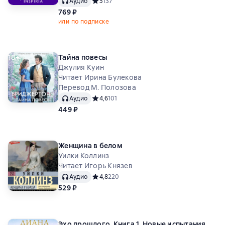
Аудио
Средний рейтинг 5 на основе 137 оценок
5
137
769 ₽
или по подписке
18+
Тайна повесы
Джулия Куин
Читает Ирина Булекова
Перевод М. Полозова
Аудио
Средний рейтинг 4,6 на основе 101 оценок
4,6
101
449 ₽
Женщина в белом
Уилки Коллинз
Читает Игорь Князев
Аудио
Средний рейтинг 4,8 на основе 220 оценок
4,8
220
529 ₽
Эхо прошлого. Книга 1. Новые испытания