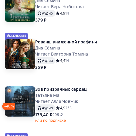
Дия Сёмина
Читает Вера Чоботова
Аудио
Средний рейтинг 4,9 на основе 14 оценок
4,9
14
379 ₽
Эксклюзив
Реванш униженной графини
Дия Сёмина
Читает Виктория Томина
Аудио
Средний рейтинг 4,4 на основе 14 оценок
4,4
14
359 ₽
Зов призрачных сердец
Татьяна Ма
Читает Алла Човжик
−40%
Аудио
Средний рейтинг 4,9 на основе 253 оценок
4,9
253
179,40 ₽
299 ₽
или по подписке
Эксклюзив