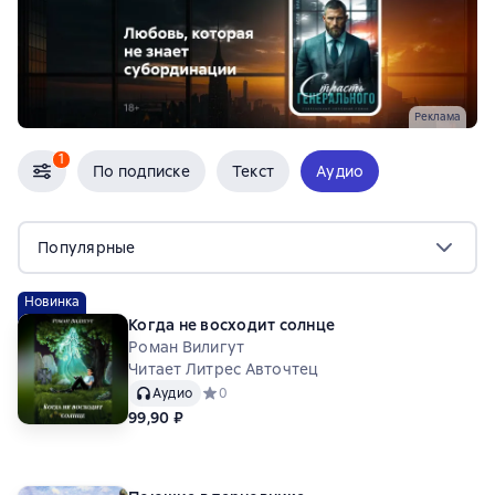
Реклама
1
По подписке
Текст
Аудио
Популярные
Новинка
Когда не восходит солнце
Роман Вилигут
Читает Литрес Авточтец
Аудио
Средний рейтинг 0 на основе 0 оценок
0
99,90 ₽