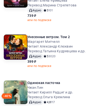
Читает Елена Уфимцева
Перевод Марина Стрепетова
Аудио
Средний рейтинг 5 на основе 101 оценок
5
101
739 ₽
или по подписке
Унесенные ветром. Том 2
Маргарет Митчелл
Читает Александр Клюквин
Перевод Татьяна Кудрявцева и др.
Аудио
Средний рейтинг 5 на основе 3020 оценок
5
3020
399 ₽
или по подписке
Одинокая ласточка
Чжан Лин
Читает Кирилл Радциг и др.
−40%
Перевод Ольга Кремлина
Аудио
Средний рейтинг 4,8 на основе 117 оценок
4,8
117