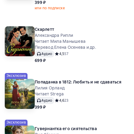
399 ₽
или по подписке
Скарлетт
Александра Рипли
Читает Мила Манышева
Перевод Елена Осенева и др.
Аудио
Средний рейтинг 4,5 на основе 57 оценок
4,5
57
699 ₽
Эксклюзив
Попаданка в 1812: Любить и не сдаваться
Лилия Орланд
Читает Strega
Аудио
Средний рейтинг 4,6 на основе 23 оценок
4,6
23
399 ₽
Эксклюзив
Гувернантка его сиятельства