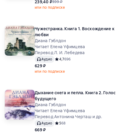
239,40 ₽
399 ₽
или по подписке
Чужестранка. Книга 1. Восхождение к
любви
Диана Гэблдон
Читает Елена Уфимцева
Перевод Л. И. Лебедева
Аудио
Средний рейтинг 4,7 на основе 696 оценок
4,7
696
629 ₽
или по подписке
Дыхание снега и пепла. Книга 2. Голос
будущего
Диана Гэблдон
Читает Елена Уфимцева
Перевод Антонина Черташ и др.
Аудио
Средний рейтинг 5 на основе 68 оценок
5
68
669 ₽