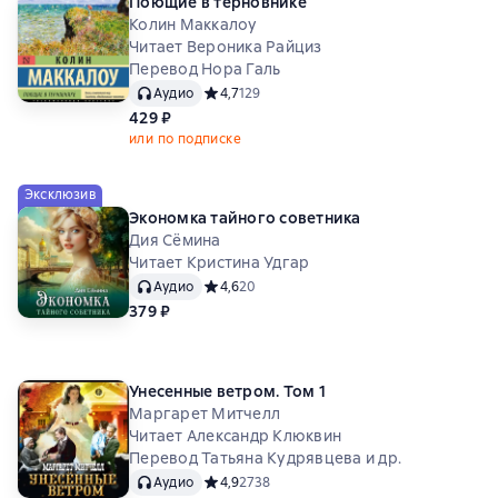
Поющие в терновнике
Колин Маккалоу
Читает Вероника Райциз
Перевод Нора Галь
Аудио
Средний рейтинг 4,7 на основе 129 оценок
4,7
129
429 ₽
или по подписке
Эксклюзив
Экономка тайного советника
Дия Сёмина
Читает Кристина Удгар
Аудио
Средний рейтинг 4,6 на основе 20 оценок
4,6
20
379 ₽
Унесенные ветром. Том 1
Маргарет Митчелл
Читает Александр Клюквин
Перевод Татьяна Кудрявцева и др.
Аудио
Средний рейтинг 4,9 на основе 2738 оценок
4,9
2738