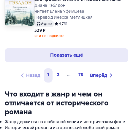
Диана Гэблдон
Читает Елена Уфимцева
Перевод Инесса Метлицкая
Аудио
Средний рейтинг 4,7 на основе 51 оценок
4,7
51
529 ₽
или по подписке
Показать ещё
1
2
...
75
Назад
Вперёд
Что входит в жанр и чем он
отличается от исторического
романа
Жанр держится на любовной линии и историческом фоне
Исторический роман и исторический любовный роман —