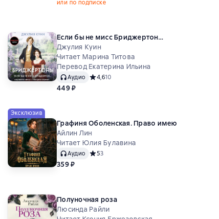
или по подписке
Если бы не мисс Бриджертон…
Джулия Куин
Читает Марина Титова
Перевод Екатерина Ильина
Аудио
Средний рейтинг 4,6 на основе 10 оценок
4,6
10
449 ₽
Эксклюзив
Графиня Оболенская. Право имею
Айлин Лин
Читает Юлия Булавина
Аудио
Средний рейтинг 5 на основе 3 оценок
5
3
359 ₽
Полуночная роза
Люсинда Райли