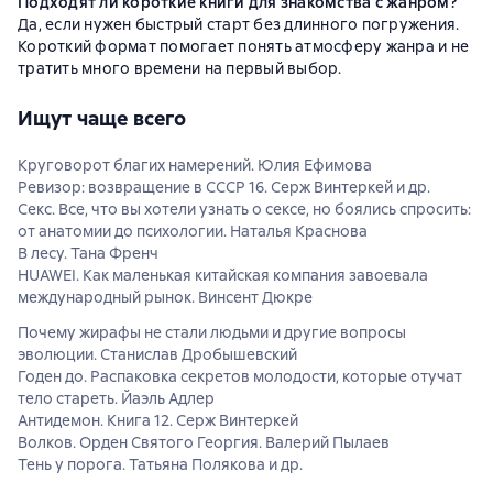
Подходят ли короткие книги для знакомства с жанром?
Да, если нужен быстрый старт без длинного погружения.
Короткий формат помогает понять атмосферу жанра и не
тратить много времени на первый выбор.
Ищут чаще всего
Круговорот благих намерений. Юлия Ефимова
Ревизор: возвращение в СССР 16. Серж Винтеркей и др.
Секс. Все, что вы хотели узнать о сексе, но боялись спросить:
от анатомии до психологии. Наталья Краснова
В лесу. Тана Френч
HUAWEI. Как маленькая китайская компания завоевала
международный рынок. Винсент Дюкре
Почему жирафы не стали людьми и другие вопросы
эволюции. Станислав Дробышевский
Годен до. Распаковка секретов молодости, которые отучат
тело стареть. Йаэль Адлер
Антидемон. Книга 12. Серж Винтеркей
Волков. Орден Святого Георгия. Валерий Пылаев
Тень у порога. Татьяна Полякова и др.