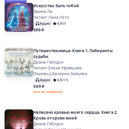
Искусство быть тобой
Эмили Ли
Читает Лана Лето
Аудио
Средний рейтинг 4,9 на основе 39 оценок
4,9
39
399 ₽
Путешественница. Книга 1. Лабиринты
судьбы
Диана Гэблдон
Читает Елена Уфимцева
Перевод Валерия Зайцева
Аудио
Средний рейтинг 4,9 на основе 209 оценок
4,9
209
549 ₽
или по подписке
Написано кровью моего сердца. Книга 2.
Кровь от крови моей
Диана Гэблдон