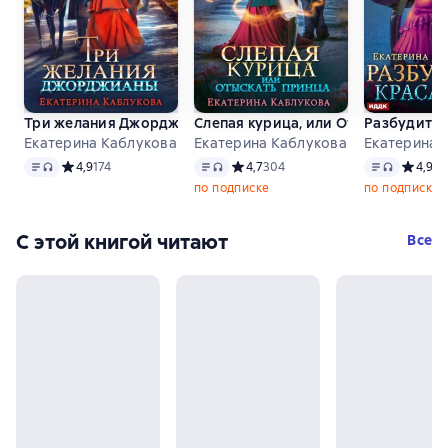
Три желания Джорджианы
Слепая курица, или Отыскать прин
Разбудить 
Екатерина Каблукова
Екатерина Каблукова
Екатерина 
Текст
, доступен аудиоформат
Текст
, доступен аудиоформат
Текст
, досту
Средний рейтинг 4,9 на основе 174 оценок
4,9
174
Средний рейтинг 4,7 на основе 304
4,7
304
Средний
4,9
11
по подписке
по подписке
С этой книгой читают
Все