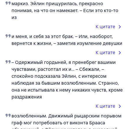
маркиз. Эйлин прищурилась, прекрасно
понимая, на что он намекает. – Если это кто-то
из
К цитате
и меня, и себя за этот брак. – Или, наоборот,
вернется к жизни, – заметив изумление девушки
К цитате
– Одержимый гордыней, я пренебрег вашими
чувствами, растоптал их и… – Сбежали, –
спокойно подсказала Эйлин, с интересом
наблюдая за бывшим возлюбленным. Странно,
она не испытывала к нему никаких чувств, кроме
раздражения
К цитате
возлюбленным. Движимый рыцарским порывом
граф мог потребовать от виконта Брааса