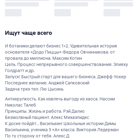
Ищут чаще всего
И ботаники делают бизнес 1+2. Удивительная история
основателя «Додо Пиццы» Федора Овчинникова: от
провала до миллиона. Максим Котин
Цель. Процесс непрерывного совершенствования. Элияху
Голдратт и др.
Запуск! Быстрый старт для вашего бизнеса. Джефф Уокер
Последнее желание. Анджей Сапковский
Задача трех тел. Лю Цысинь
Антихрупкость. Как извлечь выгоду из хаоса. Нассим
Николас Талеб
Принципы. Жизнь и работа. Рэй Далио
Безмолвный пациент. Алекс Михаэлидес
К доске пойдёт… Василькин! Школьные истории Димы
Василькина, ученика 3 «А» класса. Виктория Ледерман
По ту сторону от тебя. Алекс Д