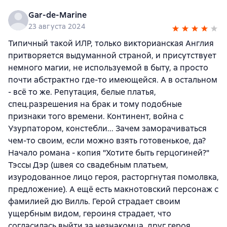
Gar-de-Marine
23 августа 2024
Типичный такой ИЛР, только викторианская Англия
притворяется выдуманной страной, и присутствует
немного магии, не используемой в быту, а просто
почти абстрактно где-то имеющейся. А в остальном
- всё то же. Репутация, белые платья,
спец.разрешения на брак и тому подобные
признаки того времени. Континент, война с
Узурпатором, констебли... Зачем заморачиваться
чем-то своим, если можно взять готовенькое, да?
Начало романа - копия "Хотите быть герцогиней?"
Тэссы Дэр (швея со свадебным платьем,
изуродованное лицо героя, расторгнутая помолвка,
предложение). А ещё есть макнотовский персонаж с
фамилией дю Вилль. Герой страдает своим
ущербным видом, героиня страдает, что
согласилась выйти за незнакомца, друг героя