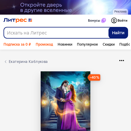
Реклама
Бонусы
Войти
Найти
Подписка за 0 ₽
Промокод
Новинки
Популярное
Скидки
Подбо
Екатерина Каблукова
−40%