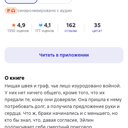
Текст
, доступен аудиоформат
синхронизировано с аудио
4,9
4,1
162
35
1550 оценок
177 оценок
отзыва
цитат
Читать в приложении
О книге
Нищая швея и граф, чье лицо изуродовано войной.
У них нет ничего общего, кроме того, что их
предали те, кому они доверяли. Она пришла к нему
потребовать долг, а получила предложение руки и
сердца. Что ж, браки начинались и с меньшего, но
кто бы знал, что, давая согласие, Эйлин
подписывает себе смертный приговор…