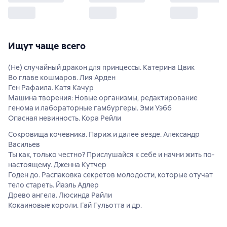
Ищут чаще всего
(Не) случайный дракон для принцессы. Катерина Цвик
Во главе кошмаров. Лия Арден
Ген Рафаила. Катя Качур
Машина творения: Новые организмы, редактирование
генома и лабораторные гамбургеры. Эми Уэбб
Опасная невинность. Кора Рейли
Сокровища кочевника. Париж и далее везде. Александр
Васильев
Ты как, только честно? Прислушайся к себе и начни жить по-
настоящему. Дженна Кутчер
Годен до. Распаковка секретов молодости, которые отучат
тело стареть. Йаэль Адлер
Древо ангела. Люсинда Райли
Кокаиновые короли. Гай Гульотта и др.