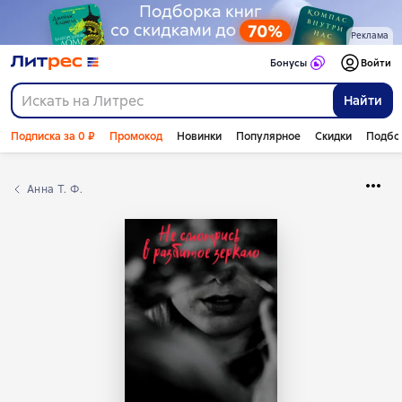
Реклама
Бонусы
Войти
Найти
Подписка за 0 ₽
Промокод
Новинки
Популярное
Скидки
Подбо
Анна Т. Ф.