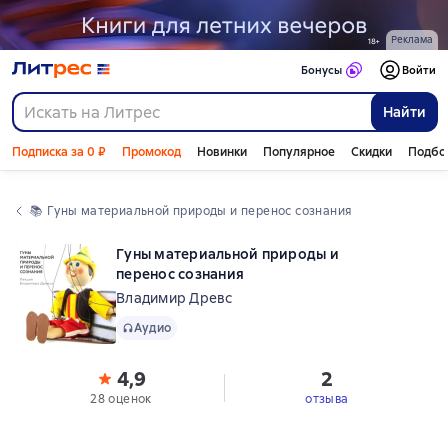
Реклама
Бонусы
Войти
Найти
Подписка за 0 ₽
Промокод
Новинки
Популярное
Скидки
Подбо
📚 
Гуны материальной природы и перенос сознания
Гуны материальной природы и
перенос сознания
Владимир Древс
Аудио
Аудио
4,9
2
28 оценок
отзыва