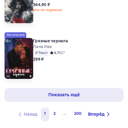
364,90 ₽
или по подписке
Эксклюзив
18+
Грязные чернила
Лана Ива
Текст
Средний рейтинг 4,7 на основе 827 оценок
4,7
827
299 ₽
Показать ещё
1
2
...
200
Назад
Вперёд