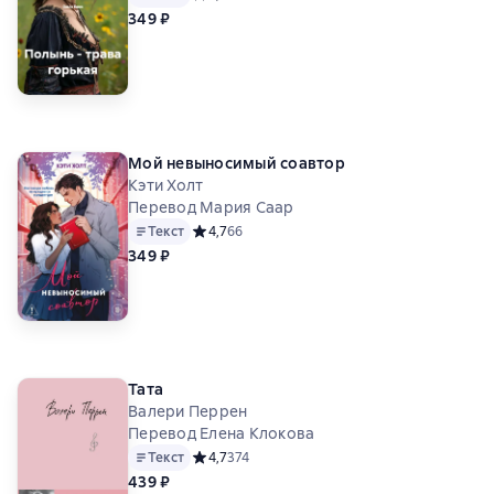
349 ₽
Мой невыносимый соавтор
Кэти Холт
Перевод Мария Саар
Текст
Средний рейтинг 4,7 на основе 66 оценок
4,7
66
349 ₽
Тата
Валери Перрен
Перевод Елена Клокова
Текст
Средний рейтинг 4,7 на основе 374 оценок
4,7
374
439 ₽