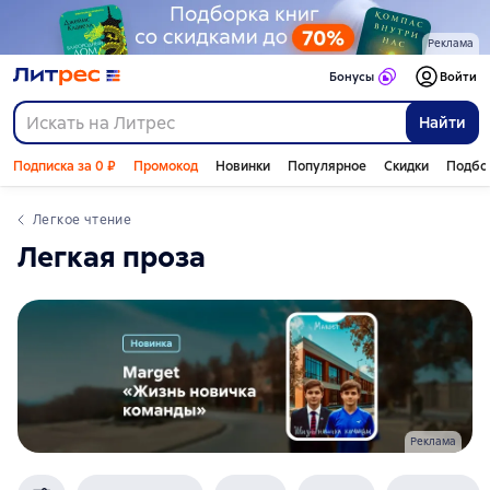
Реклама
Бонусы
Войти
Найти
Подписка за 0 ₽
Промокод
Новинки
Популярное
Скидки
Подбо
легкое чтение
легкая проза
Реклама