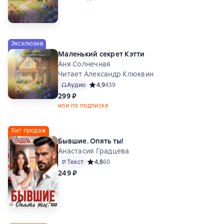
Эксклюзив
Маленький секрет Кэтти
Аня Солнечная
Читает Александр Клюквин
Аудио
Средний рейтинг 4,9 на основе 439 оценок
4,9
439
299 ₽
или по подписке
Хит продаж
Бывшие. Опять ты!
Анастасия Градцева
Текст
Средний рейтинг 4,8 на основе 60 оценок
4,8
60
249 ₽