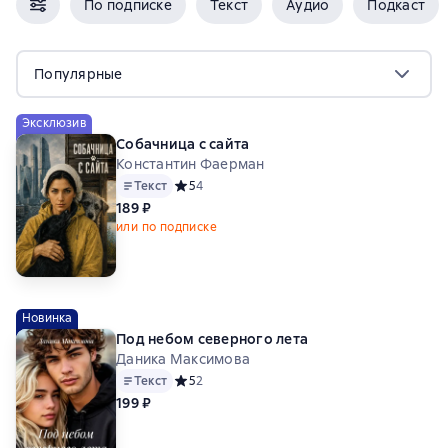
По подписке
Текст
Аудио
Подкаст
Популярные
Эксклюзив
Собачница с сайта
Константин Фаерман
Текст
Средний рейтинг 5 на основе 4 оценок
5
4
189 ₽
или по подписке
Новинка
Под небом северного лета
Даника Максимова
Текст
Средний рейтинг 5 на основе 2 оценок
5
2
199 ₽