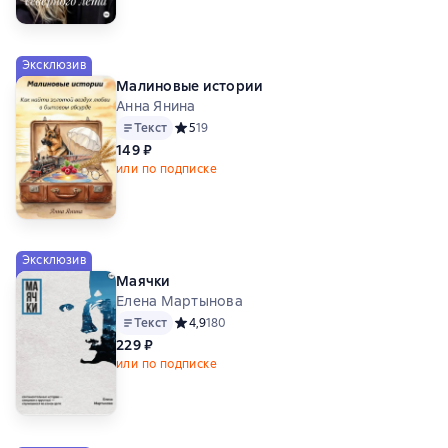
Эксклюзив
Малиновые истории
Анна Янина
Текст
Средний рейтинг 5 на основе 19 оценок
5
19
149 ₽
или по подписке
Эксклюзив
Маячки
Елена Мартынова
Текст
Средний рейтинг 4,9 на основе 180 оценок
4,9
180
229 ₽
или по подписке