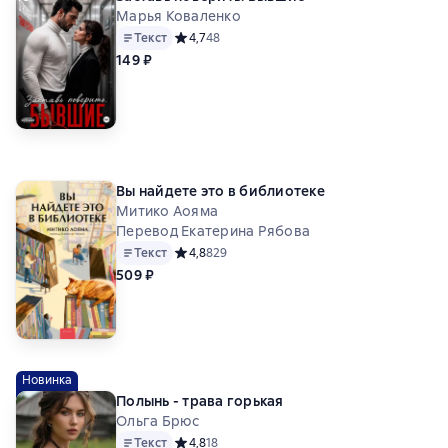
Марья Коваленко
Текст
Средний рейтинг 4,7 на основе 48 оценок
4,7
48
149 ₽
Вы найдете это в библиотеке
Митико Аояма
Перевод Екатерина Рябова
Текст
Средний рейтинг 4,8 на основе 829 оценок
4,8
829
509 ₽
Новинка
Полынь - трава горькая
Ольга Брюс
Текст
Средний рейтинг 4,8 на основе 18 оценок
4,8
18