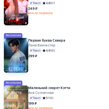
Текст
Средний рейтинг 4,8 на основе 801 оценок
4,8
801
249 ₽
или по подписке
Эксклюзив
Первая буква Севера
Лина Винчестер
Текст
Средний рейтинг 4,9 на основе 682 оценок
4,9
682
299 ₽
Эксклюзив
Маленький секрет Кэтти
Аня Солнечная
Текст
Средний рейтинг 5 на основе 1182 оценок
5
1182
199 ₽
или по подписке