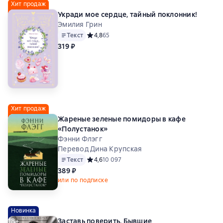
Хит продаж
Укради мое сердце, тайный поклонник!
Эмилия Грин
Текст
Средний рейтинг 4,8 на основе 65 оценок
4,8
65
319 ₽
Хит продаж
Жареные зеленые помидоры в кафе
«Полустанок»
Фэнни Флэгг
Перевод Дина Крупская
Текст
Средний рейтинг 4,6 на основе 10097 оценок
4,6
10 097
389 ₽
или по подписке
Новинка
18+
Заставь поверить. Бывшие