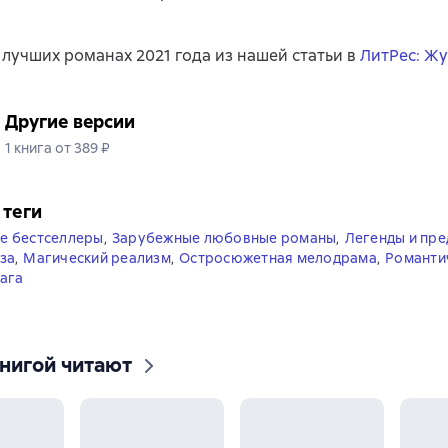
 лучших романах 2021 года из нашей статьи в
ЛитРес: Ж
Другие версии
1 книга от 389 ₽
 теги
е бестселлеры
,
Зарубежные любовные романы
,
Легенды и пре
за
,
Магический реализм
,
Остросюжетная мелодрама
,
Романти
ага
книгой читают