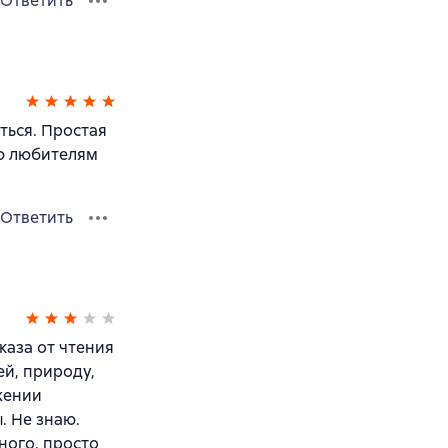
Ответить
ться. Простая
ую любителям
Ответить
каза от чтения
ей, природу,
яжении
. Не знаю.
ного, просто