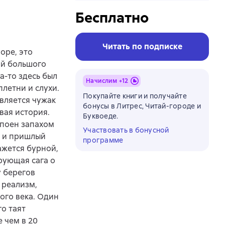
Бесплатно
Читать по подписке
оре, это
ий большого
а-то здесь был
Начислим +
12
плетни и слухи.
Покупайте книги и получайте
вляется чужак
бонусы в Литрес, Читай-городе и
вая история.
Буквоеде.
апоен запахом
Участвовать в бонусной
ф и пришлый
программе
ажется бурной,
рующая сага о
у берегов
 реализм,
ого века. Один
го таят
 чем в 20