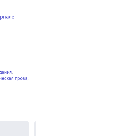
урнале
дания
,
ческая проза
,