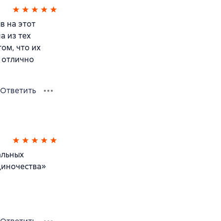
в на этот
а из тех
ом, что их
а отлично
Ответить
альных
одиночества»