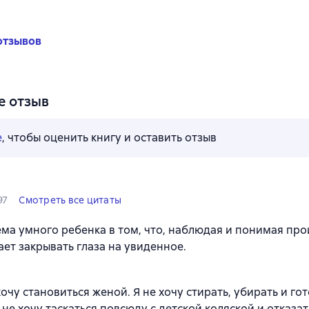
отзывов
е отзыв
е
, чтобы оценить книгу и оставить отзыв
97
Смотреть все цитаты
ма умного ребенка в том, что, наблюдая и понимая про
ает закрывать глаза на увиденное.
 хочу становиться женой. Я не хочу стирать, убирать и г
 не хочу таскаться повсюду с детской коляской и отказат