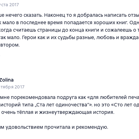
уста 2017
ше нечего сказать. Наконец то я добралась написать отзы
к мало в последнее время попадается хороших книг. Одн
когда считаешь страницы до конца книги и сожалеешь о т
так мало. Герои как и их судьбы разные, любовь и вражд
автором.
7
Zolina
нтября 2017
 мне порекомендовала подруга как «для любителей печ
историй типа „Ста лет одиночества“». но это «Сто лет 
 очень тёплая и жизнеутверждающая история.
ым удовольствием прочитала и рекомендую.