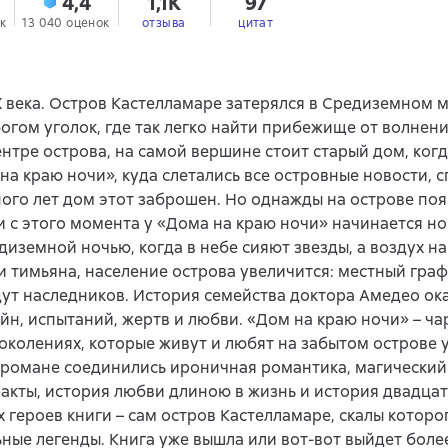
4,4
1,1K
97
к
13 040 оценок
отзыва
цитат
 века. Остров Кастелламаре затерялся в Средиземном м
огом уголок, где так легко найти прибежище от волнен
ентре острова, на самой вершине стоит старый дом, когд
на краю ночи», куда слетались все островные новости, с
ого лет дом этот заброшен. Но однажды на острове поя
 и с этого момента у «Дома на краю ночи» начинается но
диземной ночью, когда в небе сияют звезды, а воздух н
и тимьяна, население острова увеличится: местный гра
ут наследников. История семейства доктора Амедео ок
йн, испытаний, жертв и любви. «Дом на краю ночи» – ча
околениях, которые живут и любят на забытом острове 
 романе соединились ироничная романтика, магический
факты, история любви длиною в жизнь и история двадцат
х героев книги – сам остров Кастелламаре, скалы которо
ные легенды. Книга уже вышла или вот-вот выйдет более