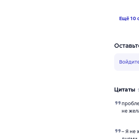
Ещё 10 
Оставьт
Войдит
Цитаты
пробле
не жел
– Я не
днями,