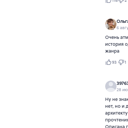
118
2
Ольг
6 авг
Очень атм
история о
жанра
93
1
3976
28 ию
Ну не зна
нет, но и
архитекту
прочтения
Описана п