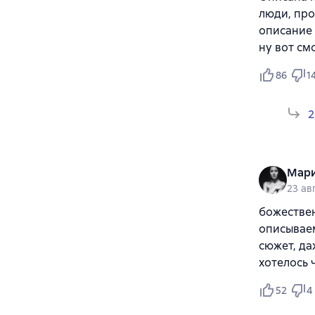
люди, про
описание 
ну вот см
86
1
2
Мари
23 ав
божествен
описывае
сюжет, да
хотелось 
52
4