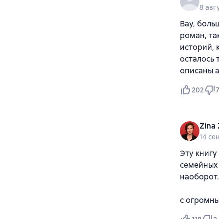
8 авг
Вау, боль
роман, та
историй, 
осталось 
описаны 
202
Zina 
14 се
Эту книгу
семейных 
наоборот.
с огромн