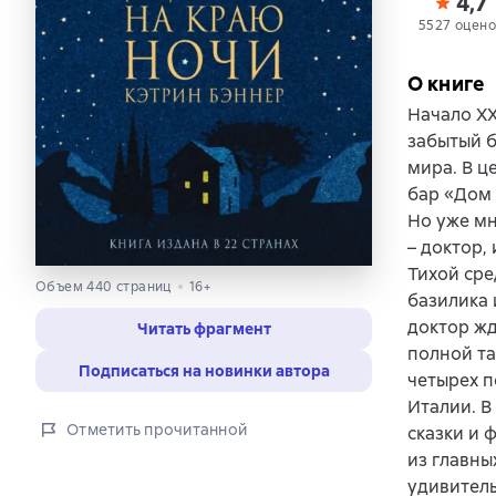
4,7
5527 оцено
О книге
Начало ХХ
забытый б
мира. В ц
бар «Дом 
Но уже мн
– доктор,
Тихой сре
Объем 440 страниц
16+
базилика 
доктор жд
Читать фрагмент
полной та
Подписаться на новинки автора
четырех п
Италии. В
Отметить прочитанной
сказки и 
из главны
удивитель