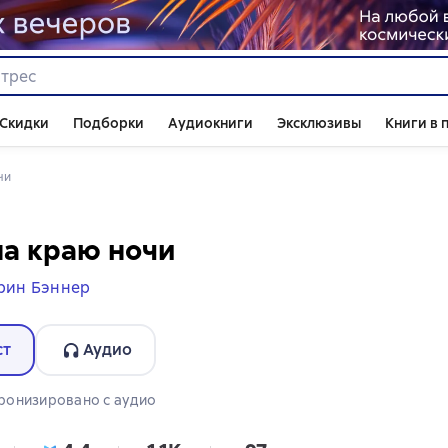
Скидки
Подборки
Аудиокниги
Эксклюзивы
Книги в 
чи
а краю ночи
рин Бэннер
ст
Аудио
пен аудиоформат
ронизировано с аудио