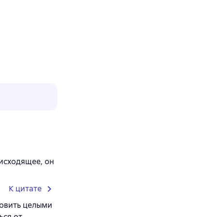
исходящее, он
К цитате
отовить целыми
ься от