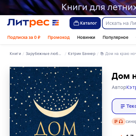
Каталог
Подписка за 0 ₽
Промокод
Новинки
Популярное
Книги
зарубежные любовные романы
Кэтрин Бэннер
📚 
Дом на краю но
Дом н
Автор
Кэт
Тек
Текст
, досту
синх