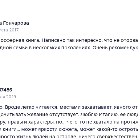
а Гончарова
уста 2017
осферная книга. Написано так интересно, что не оторва
дной семьи в нескольких поколениях. Очень рекоменд
37486
ля 2019
ю. Вроде легко читается, местами захватывает, явного от
 дочитывать желание отсутствует. Люблю Италию, ее люд
ру, нравы и характеры, но… чего-то не хватало на прот
 книги… может яркости сюжета, может какой-то остроты
росто жизнь людей на острове, ничего сверхъестествен