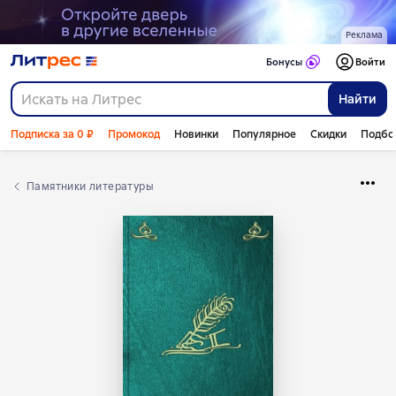
Реклама
Бонусы
Войти
Найти
Подписка за 0 ₽
Промокод
Новинки
Популярное
Скидки
Подбо
Памятники литературы