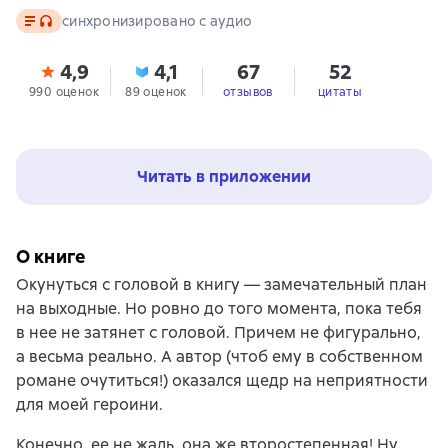
Текст
, доступен аудиоформат
синхронизировано с аудио
4,9
4,1
67
52
990 оценок
89 оценок
отзывов
цитаты
Читать в приложении
О книге
Окунуться с головой в книгу — замечательный план
на выходные. Но ровно до того момента, пока тебя
в нее не затянет с головой. Причем не фигурально,
а весьма реально. А автор (чтоб ему в собственном
романе очутиться!) оказался щедр на неприятности
для моей героини.
Конечно, ее не жаль, она же второстепенная! Ну,