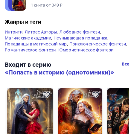
1 книга от 349 ₽
Жанры и теги
Интриги
,
Литрес Авторы
,
Любовное фэнтези
,
Магические академии
,
Неунывающая попаданка
,
Попаданцы в магический мир
,
Приключенческое фэнтези
,
Романтическое фэнтези
,
Юмористическое фэнтези
Входит в серию
Все
«
Попасть в историю (однотомники)
»