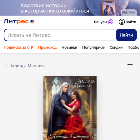
Реклама
Бонусы
Войти
Найти
Подписка за 0 ₽
Промокод
Новинки
Популярное
Скидки
Подбо
Надежда Мамаева