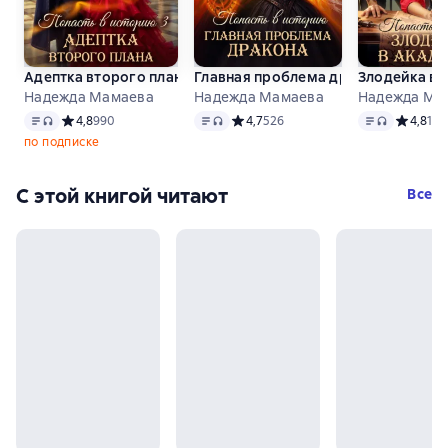
Адептка второго плана
Главная проблема дракона
Злодейка в 
Надежда Мамаева
Надежда Мамаева
Надежда Ма
Текст
, доступен аудиоформат
Текст
, доступен аудиоформат
Текст
, доступ
Средний рейтинг 4,8 на основе 990 оценок
4,8
990
Средний рейтинг 4,7 на основе 526 
4,7
526
Средний 
4,8
161
по подписке
С этой книгой читают
Все