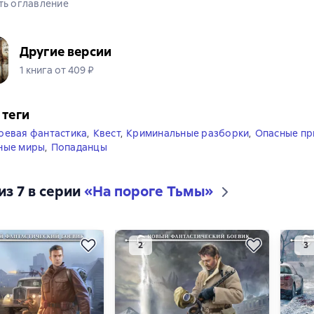
ть оглавление
Другие версии
1 книга от 409 ₽
 теги
оевая фантастика
,
Квест
,
Криминальные разборки
,
Опасные пр
ные миры
,
Попаданцы
из 7 в серии
«На пороге Тьмы»