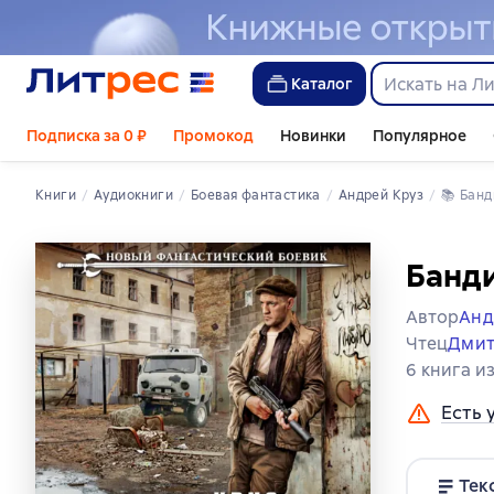
Каталог
Подписка за 0 ₽
Промокод
Новинки
Популярное
Книги
Аудиокниги
боевая фантастика
Андрей Круз
📚 
Бан
Банд
Автор
Анд
Чтец
Дмит
6 книга и
Есть 
Тек