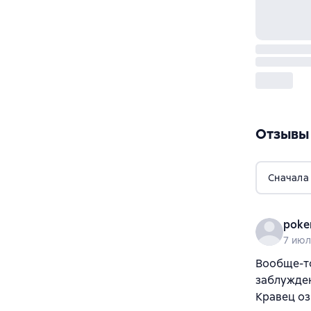
Отзывы
Сначала
poker
7 июл
Вообще-то
заблужден
Кравец оз