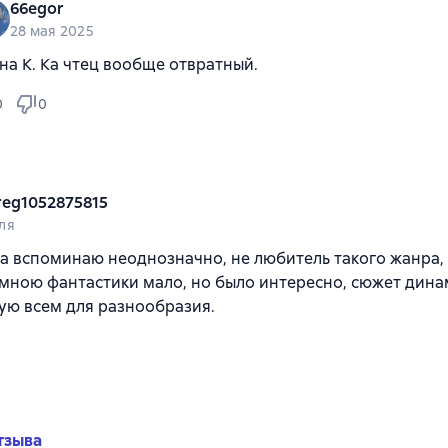
66egor
28 мая 2025
на К. Ка чтец вообще отвратный.
0
0
reg1052875815
ля
а вспоминаю неоднозначно, не любитель такого жанра, 
мною фантастики мало, но было интересно, сюжет дина
ую всем для разнообразия.
тзыва