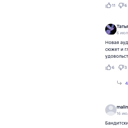
11
6
Тать
6 июл
Новая ауд
сюжет и г
удовольс
6
3
4
mali
16 ию
Бандитск