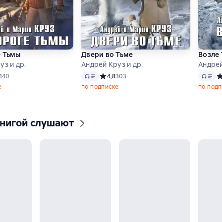
е Тьмы
Двери во Тьме
Возле
уз и др.
Андрей Круз и др.
Андрей
Аудио
Аудио
ий рейтинг 4,7 на основе 440 оценок
440
Средний рейтинг 4,8 на основе 303 оцен
4,8
303
С
е
по подписке
по подп
книгой слушают