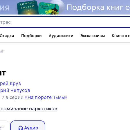
Скидки
Подборки
Аудиокниги
Эксклюзивы
Книги в 
дит
ит
рей Круз
рий Чепусов
з 7 в серии
«На пороге Тьмы»
упоминание наркотиков
ст
Аудио