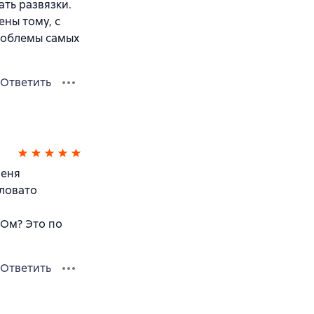
ать развязки.
ны тому, с
роблемы самых
Ответить
меня
еловато
кОм? Это по
Ответить