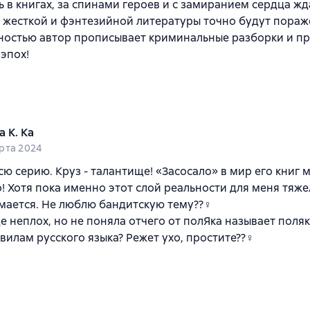
 в книгах, за спинами героев и с замиранием сердца жд
жесткой и фэнтезийной литературы точно будут пораже
чностью автор прописывает криминальные разборки и п
эпох!
а К. Ка
рта 2024
ю серию. Круз - талантище! «Засосало» в мир его книг 
! Хотя пока именно этот слой реальности для меня тяж
ается. Не люблю бандитскую тему??‍♀️
е неплох, но не поняла отчего от полЯка называет поля
вилам русского языка? Режет ухо, простите??‍♀️