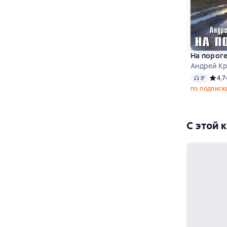
На порог
Андрей Кр
Аудио
Средн
4,7
по подписк
С этой 