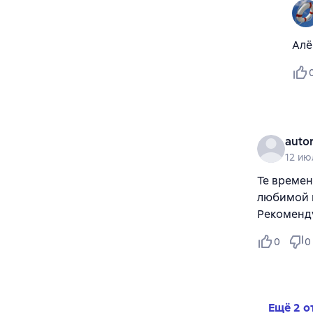
Алё
auto
12 ию
Те времен
любимой 
Рекоменд
0
0
Ещё 2 о