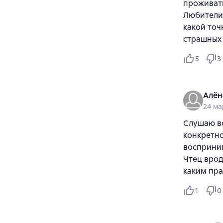
проживать
Любители 
какой то
страшных 
5
3
Алён
24 ма
Слушаю вс
конкретно
восприним
Чтец врод
каким пра
1
0