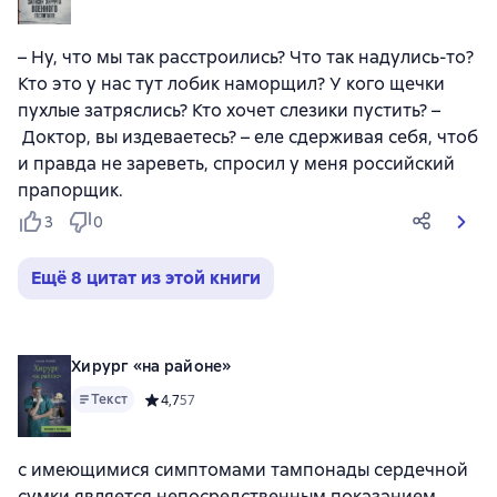
– Ну, что мы так расстроились? Что так надулись-то?
Кто это у нас тут лобик наморщил? У кого щечки
пухлые затряслись? Кто хочет слезики пустить? –
Доктор, вы издеваетесь? – еле сдерживая себя, чтоб
и правда не зареветь, спросил у меня российский
прапорщик.
3
0
Ещё 8 цитат из этой книги
Хирург «на районе»
Текст
Средний рейтинг 4,7 на основе 57 оценок
4,7
57
с имеющимися симптомами тампонады сердечной
сумки является непосредственным показанием