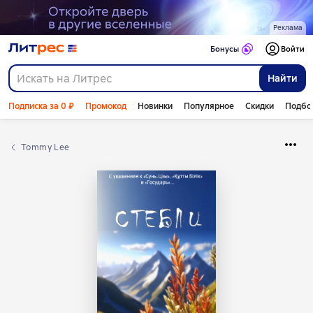
Реклама
Бонусы
Войти
Найти
Подписка за 0 ₽
Промокод
Новинки
Популярное
Скидки
Подбо
Tommy Lee