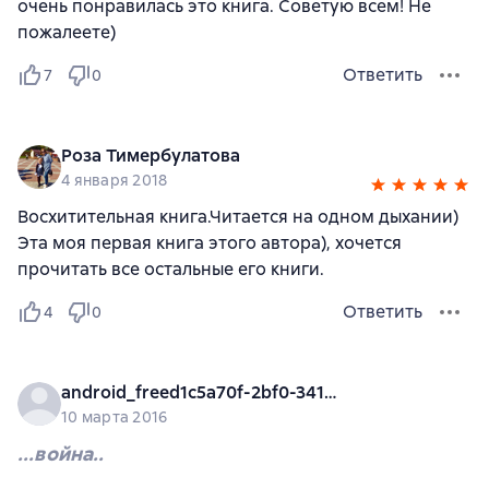
очень понравилась это книга. Советую всем! Не
пожалеете)
Ответить
7
0
Роза Тимербулатова
4 января 2018
Восхитительная книга.Читается на одном дыхании)
Эта моя первая книга этого автора), хочется
прочитать все остальные его книги.
Ответить
4
0
android_freed1c5a70f-2bf0-3410-9c47-1c8527a8bb97
10 марта 2016
...война..