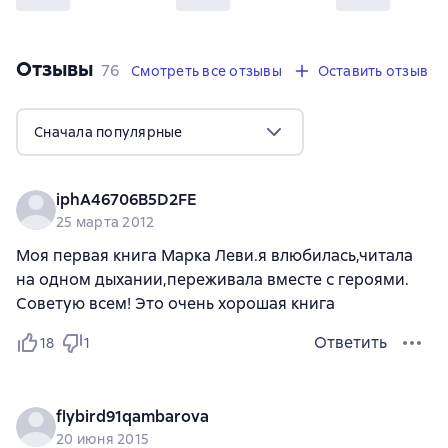
Отзывы
,
76 отзывов
76
Смотреть все отзывы
Оставить отзыв
Сначала популярные
iphA46706B5D2FE
25 марта 2012
Моя первая книга Марка Леви.я влюбилась,читала
на одном дыхании,переживала вместе с героями.
Советую всем! Это очень хорошая книга
Ответить
18
1
flybird91qambarova
20 июня 2015