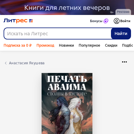
Реклама
Бонусы
Войти
Найти
Подписка за 0 ₽
Промокод
Новинки
Популярное
Скидки
Подбо
Анастасия Якушева