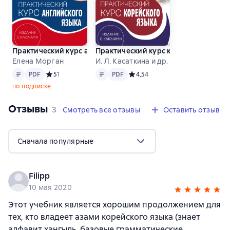
Практический курс английского языка. Издание с ключами
Практический курс корейского язык
Елена Морган
И. Л. Касаткина и др.
Текст
PDF
Текст
PDF
PDF
Средний рейтинг 5 на основе 1 оценок
5
1
PDF
Средний рейтинг 4,5 на основе 4
4,5
4
по подписке
Отзывы
,
3 отзыва
3
Смотреть все отзывы
Оставить отзыв
Сначала популярные
Filipp
10 мая 2020
Этот учебник является хорошим продолжением для
тех, кто владеет азами корейского языка (знает
алфавит хангыль, базовые грамматические