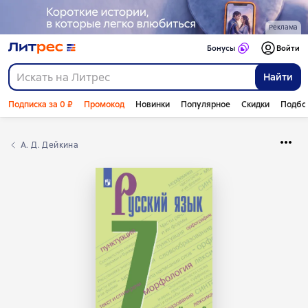
Реклама
Бонусы
Войти
Найти
Подписка за 0 ₽
Промокод
Новинки
Популярное
Скидки
Подбо
А. Д. Дейкина