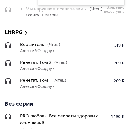
временно
Мы нарушаем правила зимы
(Чтец)
3.
недоступна
Ксения Шелкова
LitRPG
Вершитель
(Чтец)
319 ₽
Алексей Осадчук
Ренегат. Том 2
(Чтец)
269 ₽
Алексей Осадчук
Ренегат. Том 1
(Чтец)
269 ₽
Алексей Осадчук
Без серии
PRO любовь. Все секреты здоровых
1 190 ₽
отношений