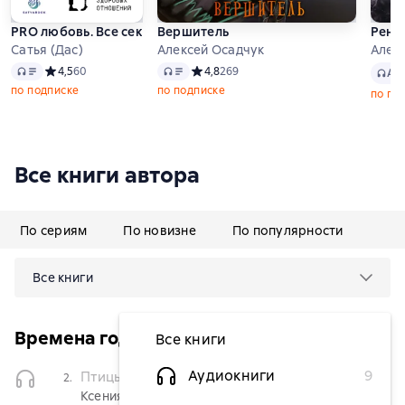
PRO любовь. Все секреты здоровых отношений
Вершитель
Ренег
Сатья (Дас)
Алексей Осадчук
Алек
Аудио
Аудио
Аудио
Средний рейтинг 4,5 на основе 60 оценок
4,5
60
Средний рейтинг 4,8 на основе 269 оце
4,8
269
Ау
по подписке
по подписке
по по
Все книги автора
По сериям
По новизне
По популярности
Все книги
Времена года
Все книги
временно
Аудиокниги
9
Птицы молчат по весне
(Чтец)
2.
недоступна
Ксения Шелкова