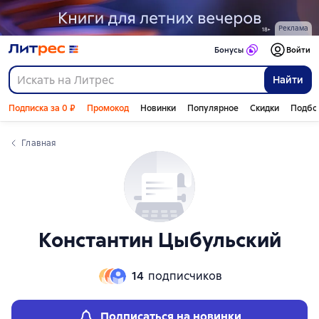
Слайдер с книгами
Реклама
Бонусы
Войти
Найти
Подписка за 0 ₽
Промокод
Новинки
Популярное
Скидки
Подбо
Главная
Константин Цыбульский
14
подписчиков
Подписаться на новинки