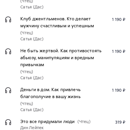
(Чтец)
Сатья (Дас)
Клуб джентльменов. Кто делает
1 190 ₽
мужчину счастливым и успешным
(Чтец)
Сатья (Дас)
Не быть жертвой. Как противостоять
1 190 ₽
абьюзу, манипуляциям и вредным
привычкам
(Чтец)
Сатья (Дас)
Деньги в дом. Как привлечь
1 190 ₽
благополучие в вашу жизнь
(Чтец)
Сатья (Дас)
Это все придумали люди
(Чтец)
319 ₽
Дин Лейпек