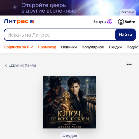
Реклама
Бонусы
Войти
Найти
Подписка за 0 ₽
Промокод
Новинки
Популярное
Скидки
Подбо
Джулия Хэнли
Аудио