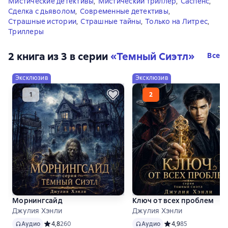
Мистические детективы
,
Мистический триллер
,
Саспенс
,
Сделка с дьяволом
,
Современные детективы
,
Страшные истории
,
Страшные тайны
,
Только на Литрес
,
Триллеры
2 книга из 3 в серии
«Темный Сиэтл»
Все
Эксклюзив
Эксклюзив
Морнингсайд
Ключ от всех проблем
Джулия Хэнли
Джулия Хэнли
Аудио
Аудио
Аудио
Средний рейтинг 4,8 на основе 260 оценок
4,8
260
Аудио
Средний рейтинг 4,9
4,9
85