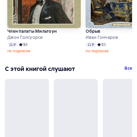
Член палаты Мильтоун
Обрыв
Джон Голсуорси
Иван Гончаров
Аудио
Аудио
Средний рейтинг 5 на основе 6 оценок
5
6
Средний рейтинг 5 на
5
3
по подписке
по подписке
С этой книгой слушают
Все