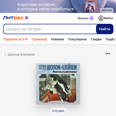
Реклама
Бонусы
Войти
Найти
Подписка за 0 ₽
Промокод
Новинки
Популярное
Скидки
Подбо
Шолом-Алейхем
Аудио