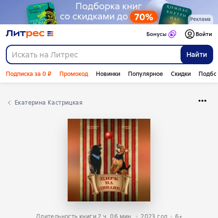
Реклама
Бонусы
Войти
Найти
Подписка за 0 ₽
Промокод
Новинки
Популярное
Скидки
Подбо
Екатерина Кастрицкая
Длительность книги 2 ч. 06 мин.
2023
год
6+