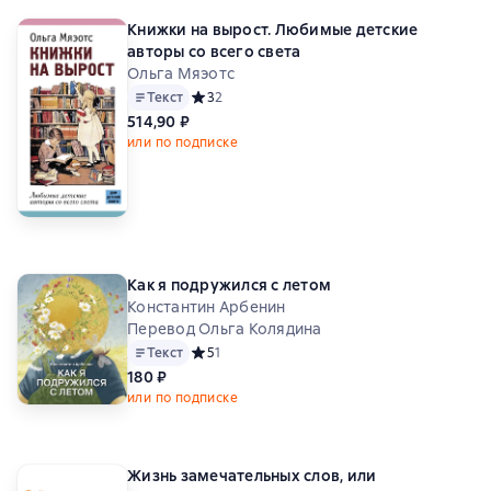
Книжки на вырост. Любимые детские
авторы со всего света
Ольга Мяэотс
Текст
Средний рейтинг 3 на основе 2 оценок
3
2
514,90 ₽
или по подписке
Как я подружился с летом
Константин Арбенин
Перевод Ольга Колядина
Текст
Средний рейтинг 5 на основе 1 оценок
5
1
180 ₽
или по подписке
Жизнь замечательных слов, или