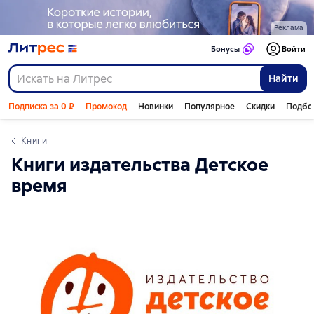
Реклама
Бонусы
Войти
Найти
Подписка за 0 ₽
Промокод
Новинки
Популярное
Скидки
Подбо
Книги
Книги издательства Детское
время