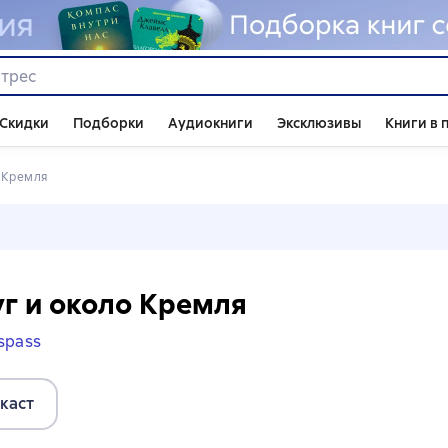
Скидки
Подборки
Аудиокниги
Эксклюзивы
Книги в 
о Кремля
г и около Кремля
spass
каст