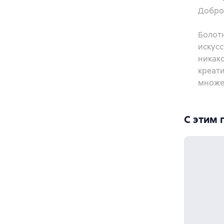
Добро
Болотн
искусс
никако
креат
множе
С этим 