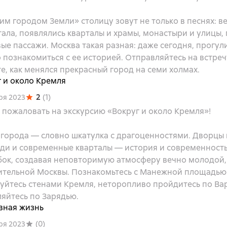
м городом Земли» столицу зовут не только в песнях: ве
ала, появлялись кварталы и храмы, монастыри и улицы, 
ые пассажи. Москва такая разная: даже сегодня, прогули
познакомиться с ее историей. Отправляйтесь на встреч
е, как менялся прекрасный город на семи холмах.
 и около Кремля
2
(
1
)
ря 2023
пожаловать на экскурсию «Вокруг и около Кремля»!
 города — словно шкатулка с драгоценностями. Дворцы 
ди и современные кварталы — история и современност
 бок, создавая неповторимую атмосферу вечно молодой,
ительной Москвы. Познакомьтесь с Манежной площадью
уйтесь стенами Кремля, неторопливо пройдитесь по Ва
яйтесь по Зарядью.
вная жизнь
(
0
)
ря 2023