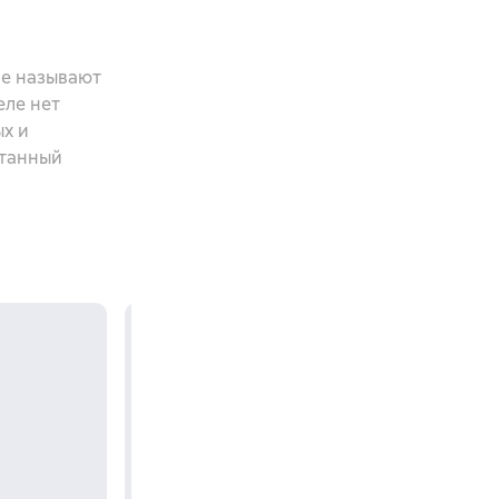
не называют
еле нет
ых и
утанный