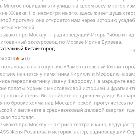
. Многое повидали эти улицы на своем веку, многое из
ние XX века. Но, несмотря на это, здесь живет душа ста
этой прогулки она откроется нам через историю усадеб
нитых жителей.
азывают про Москву ― радиоведущий Игорь Рябов и гид-
дитованный экскурсовод по Москве Ирина Буреева.
тательный Китай-город
1 
5
(
1
)
ря 2023
 пожаловать на экскурсию «Замечтательный Китай-горо
ествие начнется у памятника Кириллу и Мефодию, а зак
ника первопечатнику Ивану Федорову. На маршруте вас
кие палаты, храмы с многовековой историей и фрагмент
ородской стены. Вы пройдете по древней улице Варварк
я по бровке холма над Москвой-рекой, прогуляетесь по
ской и заглянете в средневековый деловой квартал, где
ская торговля.
зывают про Москву — актриса театра и кино, ведущая 
ASS Женя Розанова и историк, актер, радиоведущий Се