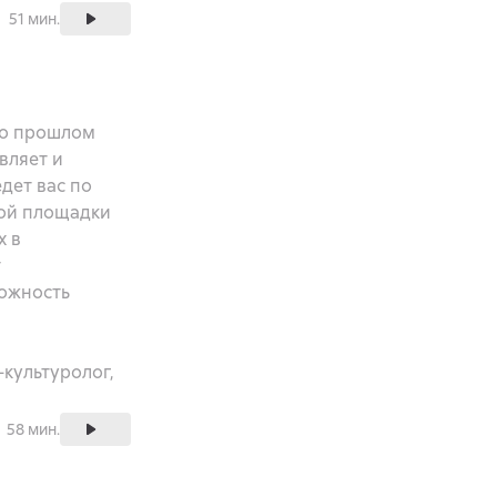
51 мин.
 о прошлом
вляет и
дет вас по
вой площадки
х в
т
можность
культуролог,
58 мин.