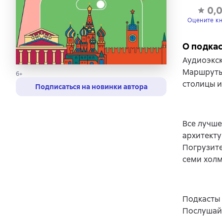
0,
Оцените к
О подка
Аудиоэкс
Маршруты
6+
столицы и
Подписаться на новинки автора
Все лучше
архитект
Погрузите
семи холм
Подкасты 
Послушайт