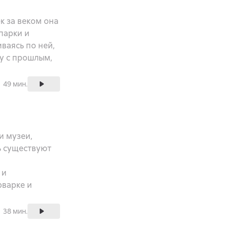
к за веком она
парки и
ваясь по ней,
у с прошлым,
49 мин.
и музеи,
ь существуют
 и
рварке и
38 мин.