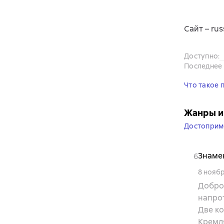
Cайт – rus
Доступно
:
Последнее
Что такое 
Жанры и
Достоприм
Знаме
6
8 нояб
Добро
напро
Две к
Кремл