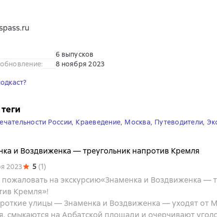
spass.ru
6 выпусков
 обновление
:
8 ноября 2023
подкаст?
 теги
ечательности России
,
Краеведение
,
Москва
,
Путеводители
,
Эк
нка и Воздвиженка — треугольник напротив Кремля
5
(
1
)
ря 2023
 пожаловать на экскурсию«Знаменка и Воздвиженка — 
тив Кремля»!
ороткие улицы — Знаменка и Воздвиженка — уходят от 
я, смыкаются на Арбатской площади и очерчивают уголо