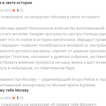
 в свете истории
5
(
1
)
ря 2023
пожаловать на экскурсию «Москва в свете истории»!
 Москвы хранят бесконечное количество воспоминаний
 и его жителях. Каждая прогулка по центру столицы уди
ает что-то новое в истории мегаполиса. Маршрут прове
 «Зарядье», позволит полюбоваться Москвой со смотро
льного детского магазина, спрячет от шумных прохожи
атре Политеха, напомнит о древних событиях, застави
ствовать влияние прогресса на нашу жизнь и даст воз
уть в небольшом, но обаятельном баре.
азывают про Москву ― радиоведущий Игорь Рябов и гид-
дитованный экскурсовод по Москве Ирина Буреева.
ажу тебе Москву
5
(
1
)
ря 2023
 пожаловать на экскурсию «Я покажу тебе Москву»!