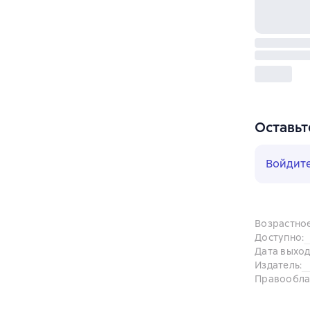
Оставьт
Войдит
Возрастно
Доступно
:
Дата выход
Издатель
:
Правообла