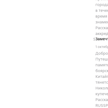
города
в тече
время 
знаме
Расск
аккре
Замеч
5
1 октяб
Добро
Путеш
памят
боярс
Китайг
тянетс
Николь
купече
Расска
RUSSP