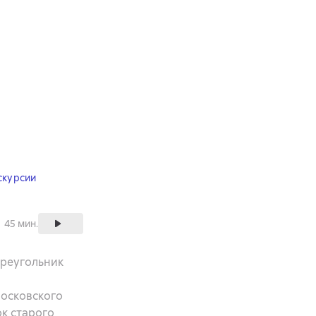
скурсии
45 мин.
треугольник
Московского
к старого