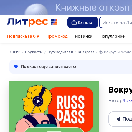
Каталог
Подписка за 0 ₽
Промокод
Новинки
Популярное
Книги
Подкасты
путеводители
Russpass
📚 
Вокруг и окол
Подкаст ещё записывается
Вокру
Автор
Rus
Под