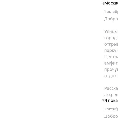
Москва
4
1 октяб
Добро 
Улицы
города
открыв
парку
Центра
амфите
прочув
отдохн
Расск
аккре
Я пок
3
1 октяб
Добро