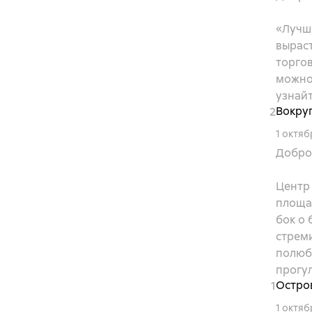
«Лучши
выраст
торгов
можно 
узнайт
Вокруг
2
1 октяб
Добро 
Центр
площа
бок о
стрем
полюб
прогул
Остро
1
1 октяб