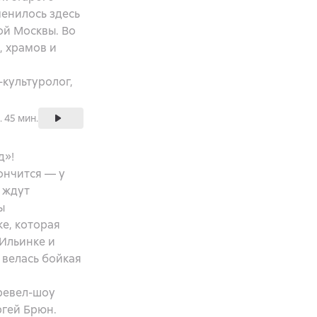
менилось здесь
рой Москвы. Во
, храмов и
культуролог,
ч. 45 мин.
д»!
ончится — у
 ждут
ы
е, которая
 Ильинке и
 велась бойкая
тревел-шоу
ргей Брюн.