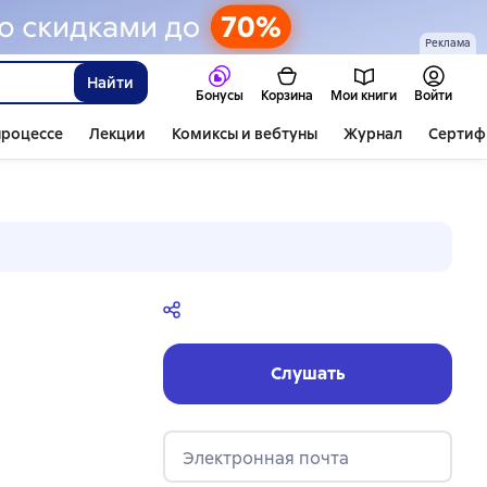
Реклама
Найти
Бонусы
Корзина
Мои книги
Войти
процессе
Лекции
Комиксы и вебтуны
Журнал
Сертиф
Слушать
Электронная почта