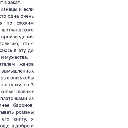
 в закат.
лизнецы и если
сто одна очень
ся по cхожим
 шотландского
 произведения
альгию, что я
аюсь в эту до
 и мужества.
ателем жанра
х вымышленных
орых они якобы
 поступки на 3
 копья славных
 платочками из
мнее баронов,
итывать романы
 его книгу, я
роще, а добро и