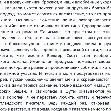
а! и в воздух чепчики бросают, а наши влюблённые уходят
ы Вальтера Скотта похожи друг на друга как братья-б
 подряд, то может сложиться впечатление, что это про
 книга. Основные сюжетные линии разворачивают
м, а Айвенго не отличишь от Квентина Дорварда или
еннета из романа "Талисман". Но при этом все эти
о душевные, тёплые и вызывающие такую сильную ност
аз с большим удовольствием и предвкушением погруж
омую вселенную благородства, рыцарской отваги, чести
метить, что именно Вальтер Скотт стал изобрет
ского романа. Именно он придумал помещать свои
й в декорации реально происходивших событий, в кот
и важное участие. И пускай я могу предугадывать их
ерёд, пускай бесконечно звенят мечи и скрещиваются
ускай дамы теряют сознание, томно вздыхают и машут
соких башен, а свинопасы и шуты оказываются у
в и королей, я не перестану любить, читать и переч
тландского писателя. Ведь каждый раз, открывая
сь в детство, в то время, когда мир казался намного п