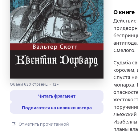
О книге
Действие 
придворны
беспринци
антипода,
Смелого.
Судьба с
королем, 
Спустя не
монарха. 
Объем 630 страниц
12+
опасносте
Читать фрагмент
жестокост
поручению
Подписаться на новинки автора
Льежский 
Изабеллы 
Отметить прочитанной
планы вл