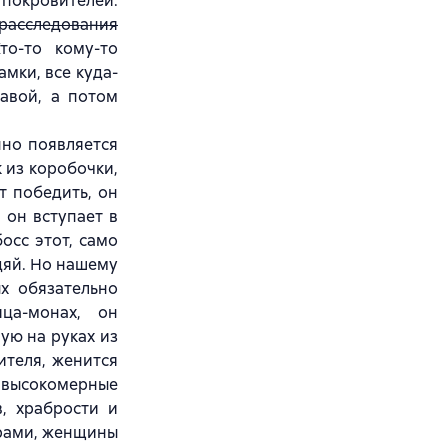
покровителей.
расследования
то-то кому-то
мки, все куда-
лавой, а потом
нно появляется
 из коробочки,
ет победить, он
 он вступает в
осс этот, само
дяй. Но нашему
х обязательно
ца-монах, он
ую на руках из
ителя, женится
 высокомерные
в, храбрости и
орами, женщины