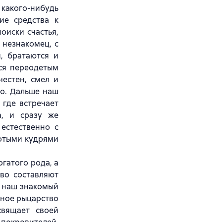
акого-нибудь
ие средства к
оиски счастья,
 незнакомец, с
, братаются и
тся переодетым
естен, смел и
во. Дальше наш
 где встречает
а, и сразу же
естественно с
лотыми кудрями
гатого рода, а
во составляют
е наш знакомый
авное рыцарство
свящает своей