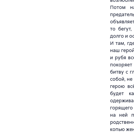
возлюбле
Потом н
предател
объявляет
то бегут
долго и о
И там, гд
наш герой
и рубя вс
покоряет 
битву с г
собой, не
герою вс
будет ка
одерживае
горящего 
на ней п
родствен
копью же