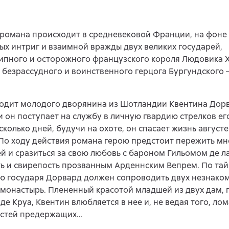
романа происходит в средневековой Франции, на фоне
х интриг и взаимной вражды двух великих государей,
пного и осторожного французского короля Людовика XI
 безрассудного и воинственного герцога Бургундского 
водит молодого дворянина из Шотландии Квентина Дорв
и он поступает на службу в личную гвардию стрелков ег
сколько дней, будучи на охоте, он спасает жизнь август
По ходу действия романа герою предстоит пережить м
й и сразиться за свою любовь с бароном Гильомом де л
ь и свирепость прозванным Арденнским Вепрем. По та
 государя Дорвард должен сопроводить двух незнаком
монастырь. Плененный красотой младшей из двух дам,
де Круа, Квентин влюбляется в нее и, не ведая того, ло
астей предержащих…