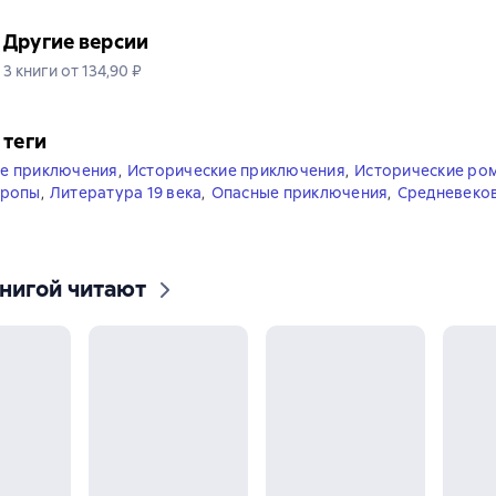
Другие версии
3 книги от 134,90 ₽
 теги
е приключения
,
Исторические приключения
,
Исторические ро
вропы
,
Литература 19 века
,
Опасные приключения
,
Средневеко
книгой читают