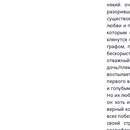
некий о
разоривш
существов
любви и п
которым 
клянутся
графом, 
бескорыст
отважный
дочь/пле
воспылае
первого в
и голубым
Но их люб
он хоть 
верный ко
всех побе
своей ст