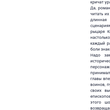
кричат ур
Да, роман
читать их
длинная
сценария
рыцаря К
настольк
каждый р
боли знак
Надо за
историче
персонаже
принимал
главы вп
воинов, п
своих вы
епископо
этого шо
возвращаю