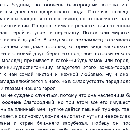
чень бедный, но
ооочень
благородный юноша из к
егося древнего дворянского рода. Потеряв последн
анию и заодно всю свою семью, он отправляется на п
риключений. По дороге ему встречается таинственный
наш герой вступает в перепалку. Потом они мирятся
 в вечной дружбе. В результате незнакомец оказывае
принцем или даже королём, который видя насколько ч
ен его новый друг, берёт его под своё покровительст
 молодец прибывает в какой-нибудь замок или город,
мянницу/воспитанницу владетеля этого замка-город
т к ней самой чистой и нежной любовью. Ну и она 
згляда влюбляется в него, не в силах устоять перед зо
и глазами нашего героя.
ви не суждено случиться, потому что она наследница бо
и
ооочень
благородный, но при этом всё его имущест
нь да длинный меч. Тут же даётся пышный турнир, гд
ждает, в одиночку уложив на лопатки чуть ли не всё сл
раны и стран ближнего зарубежья. Победу он по