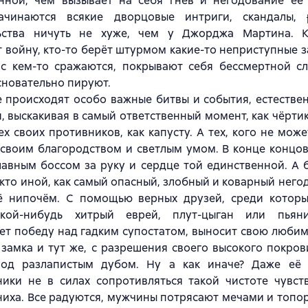
нной, чем вызывает на себя гнев и негодование её 
ачинаются всякие дворцовые интриги, скандалы,
ьства ничуть не хуже, чем у Джорджа Мартина. К
 войну, кто-то берёт штурмом какие-то неприступные за
, с кем-то сражаются, покрывают себя бессмертной с
сновательно пируют.
е происходят особо важные битвы и события, естестве
, выскакивая в самый ответственный момент, как чёртик
ех своих противников, как капусту. А тех, кого не мож
своим благородством и светлым умом. В конце концов
лавным боссом за руку и сердце той единственной. А б
 кто иной, как самый опасный, злобный и коварный него
ё нипочём. С помощью верных друзей, среди которы
кой-нибудь хитрый еврей, плут-цыган или пьяни
т победу над гадким супостатом, выносит свою любим
замка и тут же, с разрешения своего высокого покров
од разлапистым дубом. Ну а как иначе? Даже её
ники не в силах сопротивляться такой чистоте чувст
ниха. Все радуются, мужчины потрясают мечами и топ