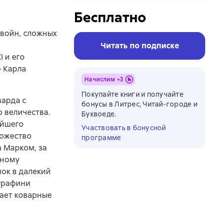
Бесплатно
 войн, сложных
Читать по подписке
 и его
– Карла
Начислим +
3
Покупайте книги и получайте
арда с
бонусы в Литрес, Читай-городе и
о величества.
Буквоеде.
ейшего
Участвовать в бонусной
ножество
программе
а Марком, за
йному
ок в далекий
 графини
мает коварные