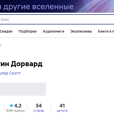
Скидки
Подборки
Аудиокниги
Эксклюзивы
Книги в 
д
тин Дорвард
ьтер Скотт
4,2
54
41
1699 оценок
отзыва
цитата