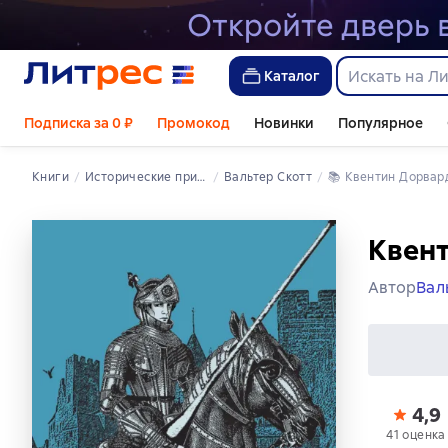
Каталог
Подписка за 0 ₽
Промокод
Новинки
Популярное
Книги
исторические приключения
Вальтер Скотт
📚 
Квентин Дорвар
Квен
Автор
Вал
4,9
41 оценка