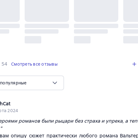
,
54 отзыва
54
Смотреть все отзывы
 популярные
hCat
рта 2024
ероями романов были рыцари без страха и упрека, а теп
"
 вам опишу сюжет практически любого романа Вальтер