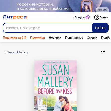
Реклама
Бонусы
Войти
Найти
Подписка за 0 ₽
Промокод
Новинки
Популярное
Скидки
Подбо
Susan Mallery