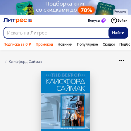
Реклама
Бонусы
Войти
Найти
Подписка за 0 ₽
Промокод
Новинки
Популярное
Скидки
Подбо
Клиффорд Саймак