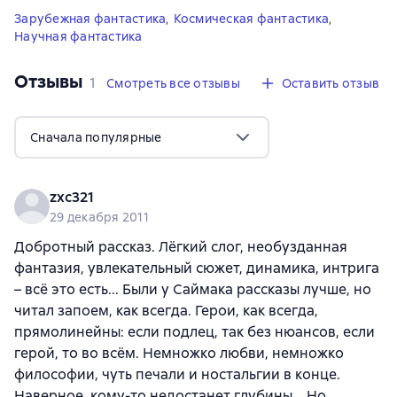
Зарубежная фантастика
,
Космическая фантастика
,
Научная фантастика
Отзывы
,
1 отзыв
1
Смотреть все отзывы
Оставить отзыв
Сначала популярные
zxc321
29 декабря 2011
Добротный рассказ. Лёгкий слог, необузданная
фантазия, увлекательный сюжет, динамика, интрига
– всё это есть... Были у Саймака рассказы лучше, но
читал запоем, как всегда. Герои, как всегда,
прямолинейны: если подлец, так без нюансов, если
герой, то во всём. Немножко любви, немножко
философии, чуть печали и ностальгии в конце.
Наверное, кому-то недостанет глубины... Но