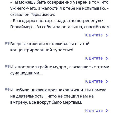
- Ты можешь быть совершенно уверен в том, что
уж чего-чего, а жалости я к тебе не испытываю, -
сказал он Геркаймеру.
- Благодарю вас, сэр, - радостно встрепенулся
Геркаймер. - За себя и за остальных, спасибо вам.
К цитате
Впервые в жизни я сталкивался с такой
концентрироаанной тупостью!
К цитате
И я поступил крайне мудро , связавшись с этими
суиашедшими...
К цитате
И небыло никаких признаков жизни. Ни намека
на деятельность.Никто не спешил нам на
вмтречу. Все вокруг было мертвым.
К цитате