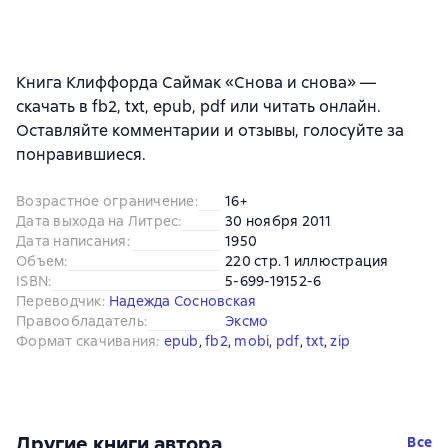
Книга Клиффорда Саймак «Снова и снова» —
скачать в fb2, txt, epub, pdf или читать онлайн.
Оставляйте комментарии и отзывы, голосуйте за
понравившиеся.
Возрастное ограничение
:
16+
Дата выхода на Литрес
:
30 ноября 2011
Дата написания
:
1950
Объем
:
220 стр. 1 иллюстрация
ISBN
:
5-699-19152-6
Переводчик
:
Надежда Сосновская
Правообладатель
:
Эксмо
Формат скачивания
:
epub
, 
fb2
, 
mobi
, 
pdf
, 
txt
, 
zip
Другие книги автора
Все