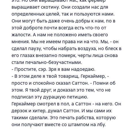
это. Но они выращивают нас, как фермер
выращивает скотину. Они создали нас для
определенных целей, так и пользуются нами.
Они могут быть даже очень добры к нам, по в
этой доброте почти всегда есть что-то от
жалости. А нам не положено иметь своего
мнения. Мы не имеем права ни на что. Мы, - он
сделал паузу, чтобы набрать воздуха, но блеск в
его глазах внезапно померк, черты лица снова
стали печально-безучастными.
- Простите, сэр. Зря я вам надоедаю.
- В этом деле я твой товарищ, Геркаймер, -
просто и спокойно сказал Саттон. - Помни об
этом. Я твой друг, и доказал это тем, что не
подписал эту дурацкую петицию.
Геркаймер смотрел в пол, а Саттон - на него. Он
дерзок и хитер, думал Саттон. И мы сами их
такими сделали. Это печать рабства, которую
они получают вместе со штампом на лбу.