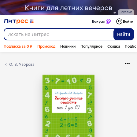
Реклама
Бонусы
Войти
Найти
Подписка за 0 ₽
Промокод
Новинки
Популярное
Скидки
Подбо
О. В. Узорова