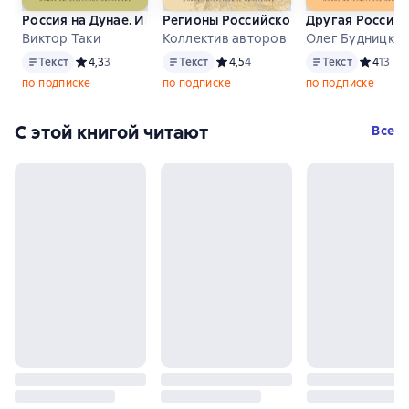
Россия на Дунае. Империя, элиты и политика реформ в Мо
Регионы Российской империи: иденти
Другая Россия.
Виктор Таки
Коллектив авторов
Олег Будницки
Текст
Текст
Текст
Текст
Средний рейтинг 4,3 на основе 3 оценок
4,3
3
Текст
Средний рейтинг 4,5 на основе 4 о
4,5
4
Текст
Средний 
4
13
по подписке
по подписке
по подписке
С этой книгой читают
Все