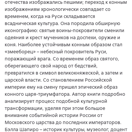
отечества изображались пешими; переход к конным
изображениям хронологически совпадает со
временем, когда на Руси складывается
всадническая культура. Она породила обширную
иконографию: святые воины-покровители сменили
одеяния и крест мучеников на доспехи, оружие и
коня. Наиболее устойчивым конным образом стал
«змееборец» – небесный покровитель Руси,
поражающий врага. Со временем образ святого,
оберегающего свой народ от бедствий,
превратился в символ великокняжеской, а затем и
царской власти. Со становлением Российской
империи ему на смену пришел эпический образ
конного царя-триумфатора. Автор книги подробно
анализирует процесс подобной культурной
трансформации, уделяя при этом большое
внимание событийной истории России от
Московского царства до последних императоров.
Бэлла Шапиро – историк культуры, музеолог, доцент