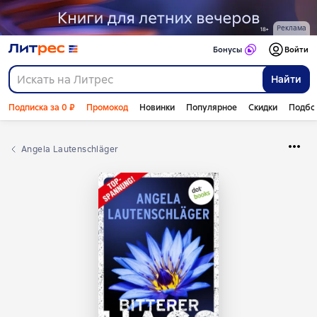
Реклама
Бонусы
Войти
Найти
Подписка за 0 ₽
Промокод
Новинки
Популярное
Скидки
Подбо
Angela Lautenschläger