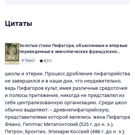
Цитаты
Золотые стихи Пифагора, объясненные и впервые
переведенные в эвмолпических французских
стихах, предваряемые рассуждением о сущности
Текст
Средний рейтинг 4,1 на основе 10 оценок
4,1
10
и форме поэзии у главных народов земли
школы и этерии. Процесс дробления пифагорейства
не завершился и в наши дни, что неудивительно,
ведь Пифагоров культ, имея различные средоточия
и полюсы притяжения, никогда не представлял из
себя централизованную организацию. Среди школ
обычно выделяют: – древнепифагорейскую,
представителями которой являлись: жена Пифагора
Феано, Гипппас Метапонтский (525 г. до н. э.),
Петрон, Бронтин, Эпихарм Косский (486 г. до н. э.);