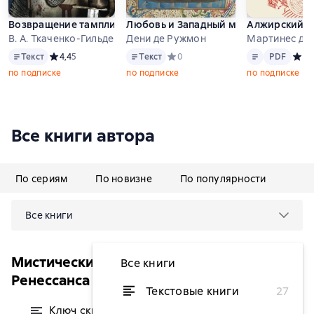
Возвращение тамплиера. Дональд Трамп 44/45 – мессия из 
Любовь и Западный мир
Алжирский ма
В. А. Ткаченко-Гильдебрандт
Дени де Ружмон
Мартинес де 
Текст
Текст
Текст
PDF
Текст
Средний рейтинг 4,4 на основе 5 оценок
4,4
5
Текст
Средний рейтинг 0 на основе 0 оц
0
PDF
Сред
5
2
по подписке
по подписке
по подписке
Все книги автора
По сериям
По новизне
По популярности
Все книги
Мистические культы Средневековья и
Все книги
Ренессанса
Текстовые книги
27
Ключ скрытый в строении
от 364,90 ₽