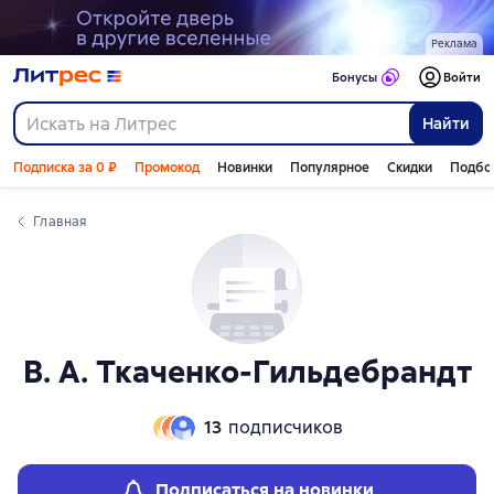
Слайдер с книгами
Реклама
Бонусы
Войти
Найти
Подписка за 0 ₽
Промокод
Новинки
Популярное
Скидки
Подбо
Главная
В. А. Ткаченко-Гильдебрандт
13
подписчиков
Подписаться на новинки