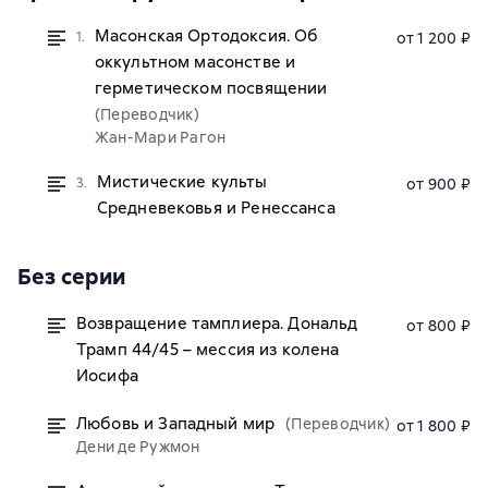
Масонская Ортодоксия. Об
1.
от 1 200 ₽
оккультном масонстве и
герметическом посвящении
(Переводчик)
Жан-Мари Рагон
Мистические культы
3.
от 900 ₽
Средневековья и Ренессанса
Без серии
Возвращение тамплиера. Дональд
от 800 ₽
Трамп 44/45 – мессия из колена
Иосифа
Любовь и Западный мир
(Переводчик)
от 1 800 ₽
Дени де Ружмон