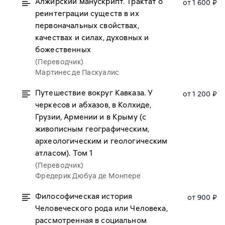
Алжирский манускрипт. Трактат о
от 1 600 ₽
реинтеграции существ в их
первоначальных свойствах,
качествах и силах, духовных и
божественных
(Переводчик)
Мартинес де Паскуалис
Путешествие вокруг Кавказа. У
от 1 200 ₽
черкесов и абхазов, в Колхиде,
Грузии, Армении и в Крыму (с
живописным географическим,
археологическим и геологическим
атласом). Том 1
(Переводчик)
Фредерик Дюбуа де Монпере
Философическая история
от 900 ₽
Человеческого рода или Человека,
рассмотренная в социальном