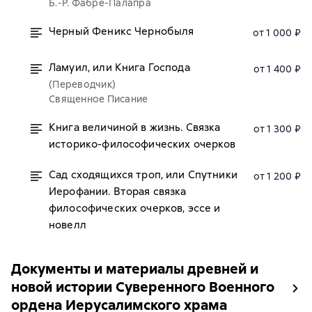
Б.-Р. Фабре-Палапра
Черный Феникс Чернобыля
от 1 000 ₽
Ламуил, или Книга Господа
от 1 400 ₽
(Переводчик)
Священное Писание
Книга величиной в жизнь. Связка
от 1 300 ₽
историко-философических очерков
Сад сходящихся троп, или Спутники
от 1 200 ₽
Иерофании. Вторая связка
философических очерков, эссе и
новелл
Документы и материалы древней и
новой истории Суверенного Военного
ордена Иерусалимского храма