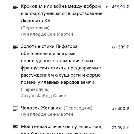
Крокодил или война между добром
от 459,90 ₽
и злом, случившаяся в царствование
Людовика XV
(Переводчик)
Луи Клод де Сен-Мартен
Золотые стихи Пифагора,
от 399 ₽
объясненные и впервые
переведенные в эвмолпических
французских стихах, предваряемые
рассуждением о сущности и форме
поэзии у главных народов земли
(Переводчик)
Антуан Фабр д'Оливе
Человек Желания
(Переводчик)
от 400 ₽
Луи Клод де Сен-Мартен
Мое генеалогическое путешествие,
от 400 ₽
или Корни не отбрасывают тени