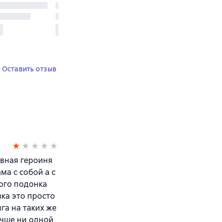
Оставить отзыв
авная героиня
ма с собой а с
кого подонка
зка это просто
га на таких же
учше ни одной