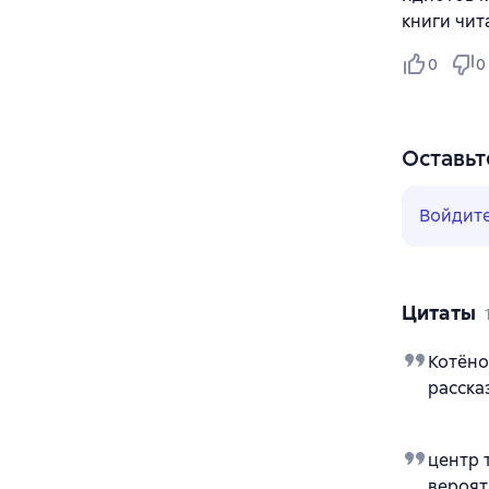
книги чит
0
0
Оставьт
Войдит
Цитаты
Котёно
расска
центр 
вероят