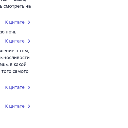
сь смотреть на
К цитате
сю ночь
К цитате
ление о том,
выносливости
шь, в какой
 того самого
К цитате
К цитате