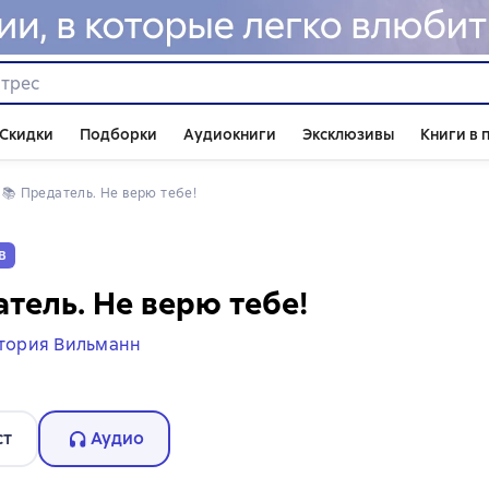
Скидки
Подборки
Аудиокниги
Эксклюзивы
Книги в 
📚 
Предатель. Не верю тебе!
в
тель. Не верю тебе!
тория Вильманн
ст
Аудио