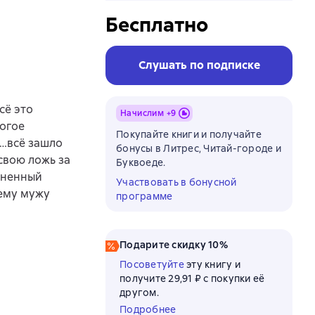
Бесплатно
Слушать по подписке
сё это
Начислим +
9
ногое
Покупайте книги и получайте
о…всё зашло
бонусы в Литрес, Читай-городе и
свою ложь за
Буквоеде.
лненный
Участвовать в бонусной
оему мужу
программе
Подарите скидку 10%
Посоветуйте
эту книгу и
получите 29,91 ₽ с покупки её
другом.
Подробнее