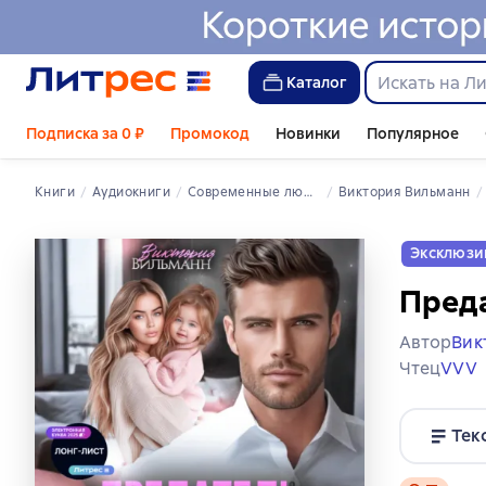
Каталог
Подписка за 0 ₽
Промокод
Новинки
Популярное
Книги
Аудиокниги
современные любовные романы
Виктория Вильманн
Эксклюзи
Преда
Автор
Вик
Чтец
VVV
Тек