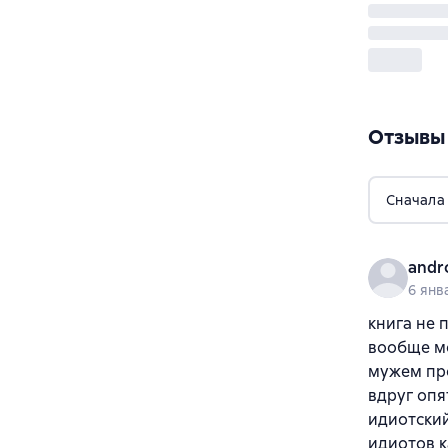
Отзывы
Сначала
andr
6 янв
книга не 
вообще мо
мужем про
вдруг опя
идиотский
идиотов к