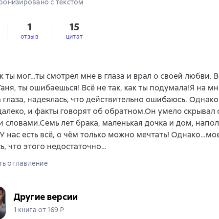
ронизировано с текстом
1
15
отзыв
цитат
ак ты мог…ты смотрел мне в глаза и врал о своей любви. В
аня, ты ошибаешься! Всё не так, как ты подумала!Я на м
 глаза, надеялась, что действительно ошибаюсь. Однак
алеко, и факты говорят об обратном.Он умело скрывал 
 словами.Семь лет брака, маленькая дочка и дом, напо
 У нас есть всё, о чём только можно мечтать! Однако…м
ь, что этого недостаточно…
ть оглавление
Другие версии
1 книга от 169 ₽