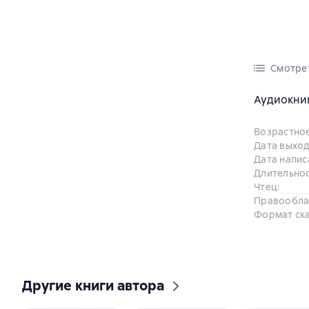
Смотре
Аудиокниг
Возрастно
Дата выход
Дата напис
Длительно
Чтец
:
Правообла
Формат ск
Другие книги автора