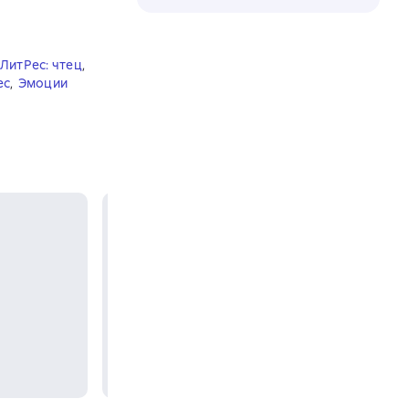
ЛитРес: чтец
,
ес
,
Эмоции