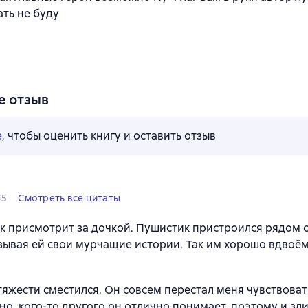
ать не буду
е отзыв
е
, чтобы оценить книгу и оставить отзыв
15
Смотреть все цитаты
к присмотрит за дочкой. Пушистик пристроился рядом с
зывая ей свои мурчащие истории. Так им хорошо вдвоём
тяжести сместился. Он совсем перестал меня чувствовать
но, кого-то другого он отлично понимает, поэтому и зли