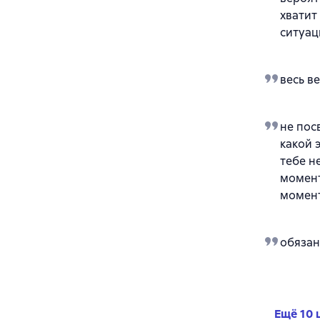
хватит
ситуа
весь в
не пос
какой 
тебе н
момент
момент
обязан
Ещё 10 