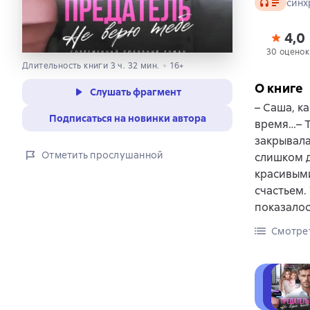
Аудио
синх
4,0
30 оценок
Длительность книги 3 ч. 32 мин.
16+
О книге
Слушать фрагмент
– Саша, к
Подписаться на новинки автора
время…– Т
закрывала
Отметить прослушанной
слишком д
красивыми
счастьем.
показалос
Смотре