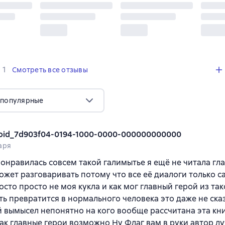
,
1 отзыв
1
Смотреть все отзывы
 популярные
oid_7d903f04-0194-1000-0000-000000000000
аря
понравилась совсем такой галимытье я ещё не читала гл
жет разговаривать потому что все её диалоги только са
сто просто не моя кукла и как мог главный герой из та
ть превратится в нормального человека это даже не ска
 вымысел непонятно на кого вообще рассчитана эта кни
ак главные герои возможно Ну Флаг вам в руки автор л