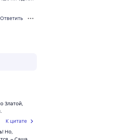
Ответить
о Златой,
.
К цитате
! Но,
тся. – Саша,