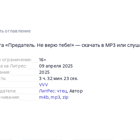
ть оглавление
а «Предатель. Не верю тебе!» — скачать в MP3 или слуш
е ограничение
:
16+
а на Литрес
:
09 апреля 2025
ания
:
2025
сть
:
3 ч. 32 мин. 23 сек.
VVV
датели
:
ЛитРес: чтец
, 
Автор
ачивания
:
m4b
, 
mp3
, 
zip