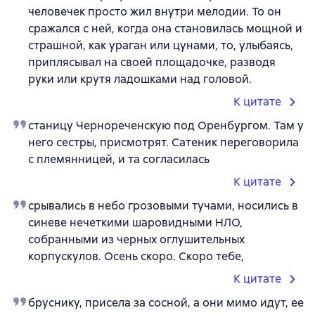
человечек просто жил внутри мелодии. То он
сражался с ней, когда она становилась мощной и
страшной, как ураган или цунами, то, улыбаясь,
приплясывал на своей площадочке, разводя
руки или крутя ладошками над головой.
К цитате
станицу Чернореченскую под Оренбургом. Там у
него сестры, присмотрят. Сатеник переговорила
с племянницей, и та согласилась
К цитате
срывались в небо грозовыми тучами, носились в
синеве нечеткими шаровидными НЛО,
собранными из черных оглушительных
корпускулов. Осень скоро. Скоро тебе,
К цитате
бруснику, присела за сосной, а они мимо идут, ее