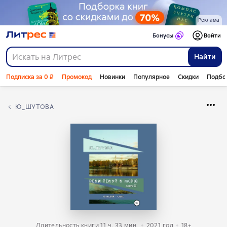
Реклама
Бонусы
Войти
Найти
Подписка за 0 ₽
Промокод
Новинки
Популярное
Скидки
Подбо
Ю_ШУТОВА
Длительность книги 11 ч. 33 мин.
2021
год
18+