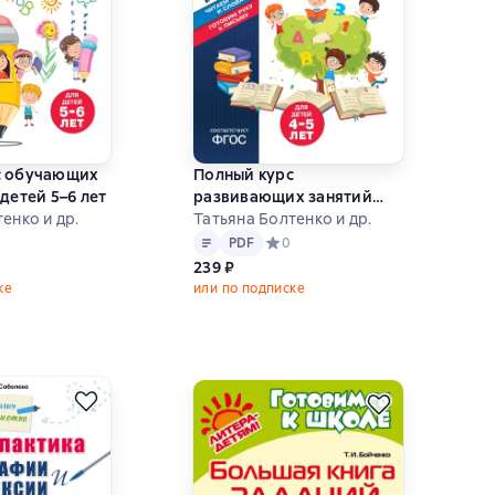
с обучающих
Полный курс
детей 5–6 лет
развивающих занятий
енко и др.
для детей 4-5 лет
Татьяна Болтенко и др.
Текст
PDF
ний рейтинг 0 на основе 0 оценок
PDF
Средний рейтинг 0 на основе 0 оц
0
239 ₽
ке
или по подписке