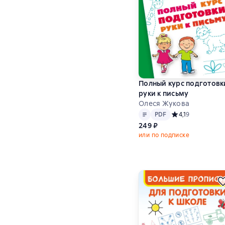
Полный курс подготовк
руки к письму
Олеся Жукова
Текст
PDF
PDF
Средний рейтинг 4
4,1
9
249 ₽
или по подписке