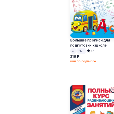
Большие прописи для
подготовки к школе
Текст
PDF
PDF
Средний рейтинг 
4
2
219 ₽
или по подписке