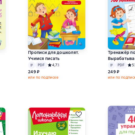
Прописи для дошколят.
Тренажёр по
Учимся писать
Вырабатыва
Текст
PDF
Текст
PDF
автоматичес
PDF
Средний рейтинг 4,7 на основе 3 оценок
4,7
3
PDF
Сред
5
700 упражн
4,4 на основе 36 оценок
249 ₽
249 ₽
или по подписке
или по подпис