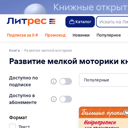
Каталог
Подписка за 0 ₽
Промокод
Новинки
Популярное
Книги
Развитие мелкой моторики
развитие мелкой моторики к
Доступно по
Популярные
Не
подписке
выбран
Доступно в
Не
абонементе
выбран
Формат
Текст