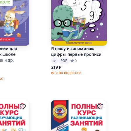
ений для
Я пишу и запоминаю
к школе
цифры: первые прописи
Текст
PDF
а и др.
PDF
Средний рейтинг 0 на основе 0 оц
0
ний рейтинг 0 на основе 0 оценок
219 ₽
или по подписке
ке