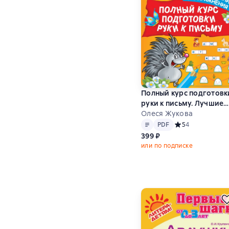
Полный курс подготовк
руки к письму. Лучшие
задания и упражнения
Олеся Жукова
Текст
PDF
PDF
Средний рейтинг 
5
4
399 ₽
или по подписке