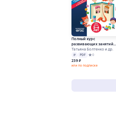
Полный курс
развивающих занятий
для детей 3-4 лет
Татьяна Болтенко и др.
Текст
PDF
PDF
Средний рейтинг 
0
239 ₽
или по подписке