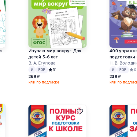
и
Изучаю мир вокруг. Для
400 упражн
детей 5–6 лет
подготовки 
В. А. Егупова
Н. В. Володин
Текст
PDF
Текст
PDF
,1 на основе 9 оценок
PDF
Средний рейтинг 5 на основе 1 оценок
5
1
PDF
Сред
0
269 ₽
239 ₽
или по подписке
или по подпис