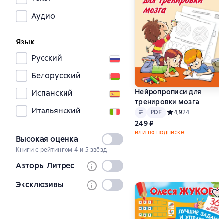
Аудио
Язык
Русский
Белорусский
Нейропрописи для
Испанский
тренировки мозга
Итальянский
Текст
PDF
PDF
Средний рейтинг 
4,9
24
249 ₽
или по подписке
Высокая оценка
Не
Книги с рейтингом 4 и 5 звёзд
выбран
Авторы Литрес
Не
выбран
Эксклюзивы
Не
выбран