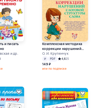
ть и писать
Комплексная методика
но
коррекции нарушений
вская и др.
слоговой структуры слова
О. И. Крупенчук
Текст
PDF
ний рейтинг 5 на основе 3 оценок
3
PDF
Средний рейтинг 4,8 на основе 25
4,8
25
149 ₽
ке
или по подписке