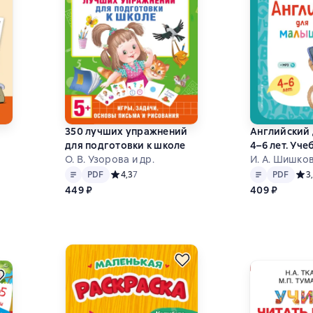
350 лучших упражнений
Английский
для подготовки к школе
4–6 лет. Уче
О. В. Узорова и др.
И. А. Шишков
4,9 на основе 24 оценок
Текст
PDF
Текст
PDF
PDF
Средний рейтинг 4,3 на основе 7 оценок
4,3
7
PDF
Сред
3
449 ₽
409 ₽