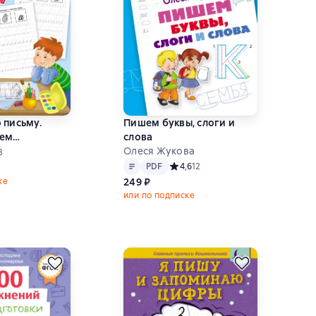
 письму.
Пишем буквы, слоги и
ем
слова
кие навыки.
Олеся Жукова
ний рейтинг 5 на основе 3 оценок
3
Текст
PDF
ений
PDF
Средний рейтинг 4,6 на основе 12 
4,6
12
ке
249 ₽
или по подписке