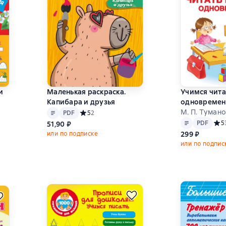
и
Маленькая раскраска.
Учимся чита
Капибара и друзья
одновремен
Текст
PDF
М. П. Тумано
PDF
Средний рейтинг 5 на основе 2 оценок
5
2
Текст
PDF
5 на основе 4 оценок
PDF
Сред
5
51,90 ₽
или по подписке
299 ₽
или по подпис