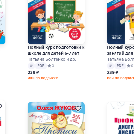
Полный курс подготовки к
Полный кур
школе для детей 6-7 лет
занятий для 
Татьяна Болтенко и др.
Татьяна Болт
4 на основе 2 оценок
Текст
PDF
Текст
PDF
PDF
Средний рейтинг 0 на основе 0 оценок
0
PDF
Сред
0
239 ₽
239 ₽
или по подписке
или по подпис