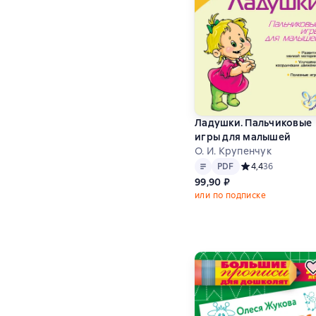
Ладушки. Пальчиковые
игры для малышей
О. И. Крупенчук
Текст
PDF
PDF
Средний рейтинг 
4,4
36
99,90 ₽
или по подписке