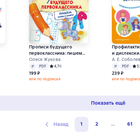
Прописи будущего
Профилакти
первоклассника: пишем
и дислексии
буквы и цифры
Олеся Жукова
Нейропсихо
А. Е. Соболе
Текст
PDF
Текст
PDF
тренажёр. 1
0 на основе 0 оценок
PDF
Средний рейтинг 4,7 на основе 6 оценок
4,7
6
PDF
Сред
5
199 ₽
239 ₽
или по подписке
или по подпис
Показать ещё
1
2
...
61
Назад