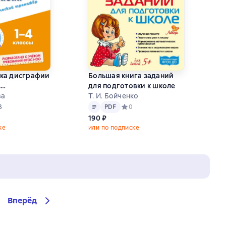
ка дисграфии
Большая книга заданий
.
для подготовки к школе
логический
ва
Т. И. Бойченко
Текст
PDF
–4 классы
ний рейтинг 5 на основе 3 оценок
3
PDF
Средний рейтинг 0 на основе 0 оц
0
190 ₽
ке
или по подписке
Вперёд