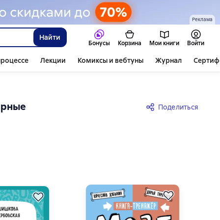
Реклама
Найти
Бонусы
Корзина
Мои книги
Войти
процессе
Лекции
Комиксы и вебтуны
Журнал
Сертиф
ярные
Поделиться