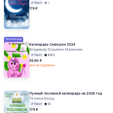
Текст
Средний рейтинг 0 на основе 0 оценок
0
119 ₽
Эксклюзив
Календарь Симорон 2024
Владимир Юрьевич Малянкин
Текст
Средний рейтинг 4,6 на основе 10 оценок
4,6
10
59,90 ₽
или по подписке
Лунный посевной календарь на 2026 год
Татьяна Борщ
Текст
Средний рейтинг 3 на основе 2 оценок
3
2
179 ₽