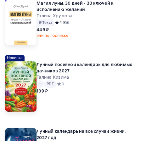
Магия луны. 30 дней - 30 ключей к
исполнению желаний
Галина Хрумова
Текст
Средний рейтинг 4,9 на основе 56 оценок
4,9
56
449 ₽
или по подписке
Новинка
Лунный посевной календарь для любимых
дачников 2027
Галина Кизима
Текст
PDF
PDF
Средний рейтинг 0 на основе 0 оценок
0
109 ₽
Лунный календарь на все случаи жизни.
2027 год