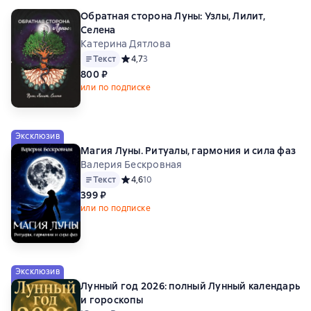
Обратная сторона Луны: Узлы, Лилит,
Селена
Катерина Дятлова
Текст
Средний рейтинг 4,7 на основе 3 оценок
4,7
3
800 ₽
или по подписке
Эксклюзив
Магия Луны. Ритуалы, гармония и сила фаз
Валерия Бескровная
Текст
Средний рейтинг 4,6 на основе 10 оценок
4,6
10
399 ₽
или по подписке
Эксклюзив
Лунный год 2026: полный Лунный календарь
и гороскопы