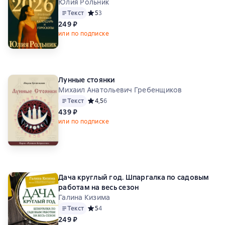
Юлия Рольник
Текст
Средний рейтинг 5 на основе 3 оценок
5
3
249 ₽
или по подписке
Лунные стоянки
Михаил Анатольевич Гребенщиков
Текст
Средний рейтинг 4,5 на основе 6 оценок
4,5
6
439 ₽
или по подписке
Дача круглый год. Шпаргалка по садовым
работам на весь сезон
Галина Кизима
Текст
Средний рейтинг 5 на основе 4 оценок
5
4
249 ₽