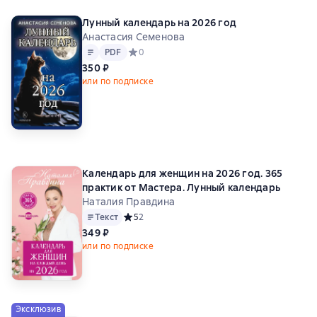
Лунный календарь на 2026 год
Анастасия Семенова
Текст
PDF
PDF
Средний рейтинг 0 на основе 0 оценок
0
350 ₽
или по подписке
Календарь для женщин на 2026 год. 365
практик от Мастера. Лунный календарь
Наталия Правдина
Текст
Средний рейтинг 5 на основе 2 оценок
5
2
349 ₽
или по подписке
Эксклюзив