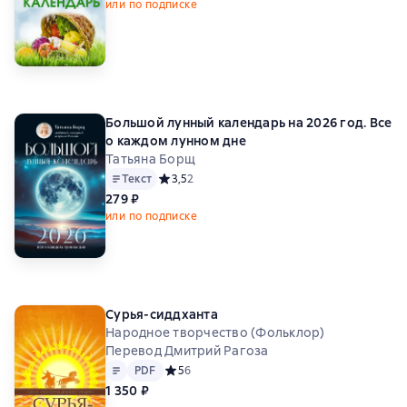
или по подписке
Большой лунный календарь на 2026 год. Все
о каждом лунном дне
Татьяна Борщ
Текст
Средний рейтинг 3,5 на основе 2 оценок
3,5
2
279 ₽
или по подписке
Сурья-сиддханта
Народное творчество (Фольклор)
Перевод Дмитрий Рагоза
Текст
PDF
PDF
Средний рейтинг 5 на основе 6 оценок
5
6
1 350 ₽