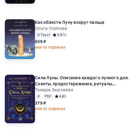
Как обвести Луну вокруг пальца
Ольга Осипова
Текст
Средний рейтинг 3,9 на основе 76 оценок
3,9
76
639 ₽
или по подписке
Сила Луны. Описание каждого лунного дня.
Советы, предостережения, ритуалы.
Лунный календарь до 2050 года
Тамара Зюрняева
Текст
PDF
PDF
Средний рейтинг 4,6 на основе 5 оценок
4,6
5
379 ₽
или по подписке