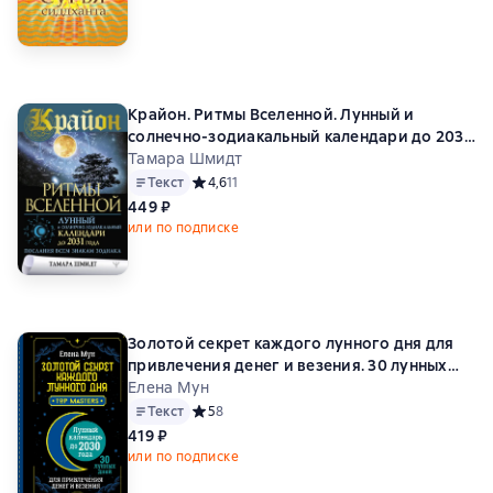
Крайон. Ритмы Вселенной. Лунный и
солнечно-зодиакальный календари до 2031
года, послания всем знакам зодиака
Тамара Шмидт
Текст
Средний рейтинг 4,6 на основе 11 оценок
4,6
11
449 ₽
или по подписке
Золотой секрет каждого лунного дня для
привлечения денег и везения. 30 лунных
дней. Лунный календарь до 2030 года
Елена Мун
Текст
Средний рейтинг 5 на основе 8 оценок
5
8
419 ₽
или по подписке