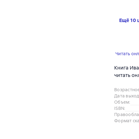
Ещё 10 
Читать он
Книга Ива
читать он
Возрастно
Дата выход
Объем
:
ISBN
:
Правообла
Формат ск