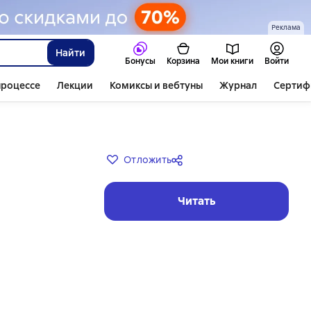
Реклама
Найти
Бонусы
Корзина
Мои книги
Войти
процессе
Лекции
Комиксы и вебтуны
Журнал
Сертиф
Отложить
Читать