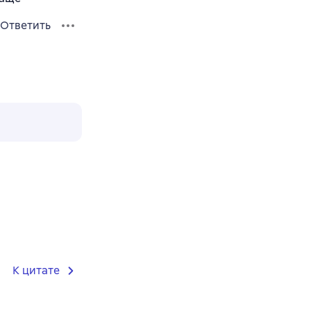
Ответить
К цитате