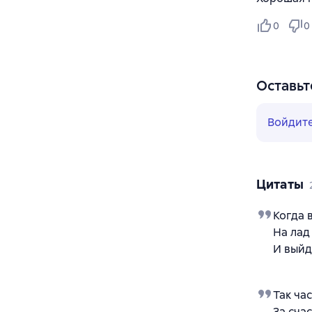
0
0
Оставьт
Войдит
Цитаты
Когда 
На лад
И выйд
Так час
За сча