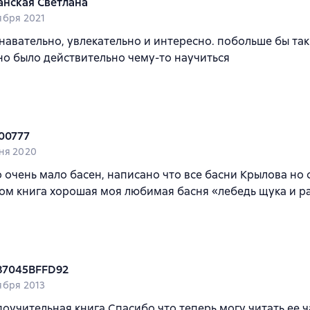
анская Светлана
ября 2021
навательно, увлекательно и интересно. побольше бы так
о было действительно чему-то научиться
00777
ня 2020
 очень мало басен, написано что все басни Крылова но с
лом книга хорошая моя любимая басня «лебедь щука и р
87045BFFD92
ября 2013
оучительная книга Спасибо что теперь могу читать ее 