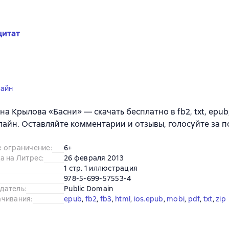
цитат
лайн
на Крылова «Басни» — скачать бесплатно в fb2, txt, epub
лайн. Оставляйте комментарии и отзывы, голосуйте за 
е ограничение
:
6+
а на Литрес
:
26 февраля 2013
1 стр. 1 иллюстрация
978-5-699-57553-4
датель
:
Public Domain
ачивания
:
epub
, 
fb2
, 
fb3
, 
html
, 
ios.epub
, 
mobi
, 
pdf
, 
txt
, 
zip