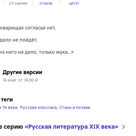
к
23 оценки
отзыва
цитат
товарищах согласья нет,
 дело не пойдёт,
из него не дело, только мука…»
Другие версии
16 книг от 74,90 ₽
 теги
 19 века
,
Русская классика
,
Стихи и поэзия
в серию
«
Русская литература XIX века
»