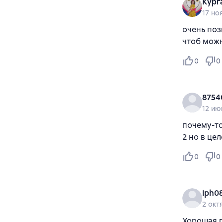
Кург
17 но
очень поз
чтоб можн
0
0
8754
12 ию
почему-то
2 но в це
0
0
iph0
2 окт
Хорошая п