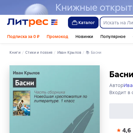
Каталог
Подписка за 0 ₽
Промокод
Новинки
Популярное
Книги
стихи и поэзия
Иван Крылов
📚 
Басни
Басн
Автор
Ива
Входит в
4,6