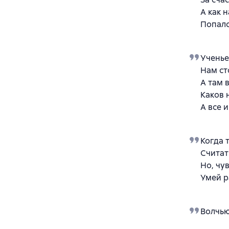
А как н
Попалс
Ученье
Нам ст
А там 
Каков 
А все 
Когда 
Считат
Но, чув
Умей р
Волчью