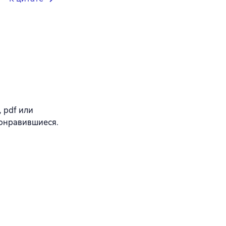
, pdf или
понравившиеся.