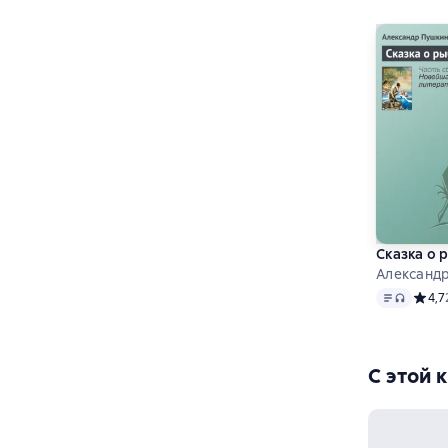
Сказка о 
Александ
Текст
, дост
Средн
4,7
С этой 