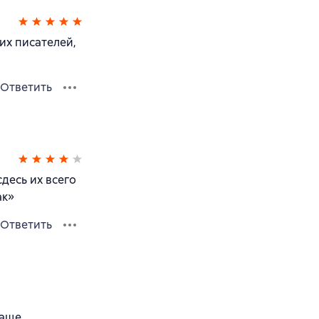
их писателей,
Ответить
десь их всего
ак»
Ответить
чаще