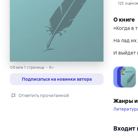
125 оцено
О книге
«Когда в 
На лад их
И выйдет 
Объем 1 страница
6+
Подписаться на новинки автора
Отметить прочитанной
Жанры и
Литература
Входит 