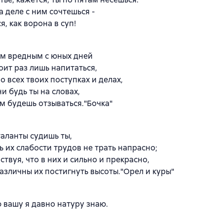
а деле с ним сочтешься -
я, как ворона в суп!
м вредным с юных дней
оит раз лишь напитаться,
во всех твоих поступках и делах,
ни будь ты на словах,
им будешь отзываться."Бочка"
таланты судишь ты,
ь их слабости трудов не трать напрасно;
ствуя, что в них и сильно и прекрасно,
азличны их постигнуть высоты."Орел и куры"
 вашу я давно натуру знаю.