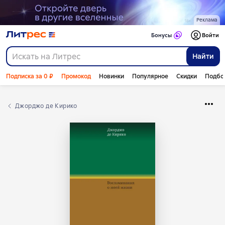
Реклама
Бонусы
Войти
Найти
Подписка за 0 ₽
Промокод
Новинки
Популярное
Скидки
Подбо
Джорджо де Кирико