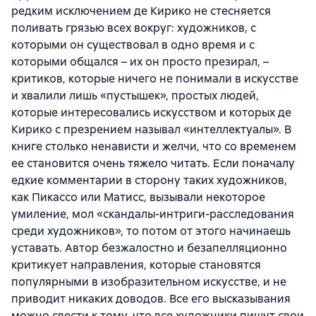
редким исключением де Кирико не стесняется
поливать грязью всех вокруг: художников, с
которыми он существовал в одно время и с
которыми общался – их он просто презирал, –
критиков, которые ничего не понимали в искусстве
и хвалили лишь «пустышек», простых людей,
которые интересовались искусством и которых де
Кирико с презрением называл «интеллектуалы». В
книге столько ненависти и желчи, что со временем
ее становится очень тяжело читать. Если поначалу
едкие комментарии в сторону таких художников,
как Пикассо или Матисс, вызывали некоторое
умиление, мол «скандалы-интриги-расследования
среди художников», то потом от этого начинаешь
уставать. Автор безжалостно и безапелляционно
критикует направления, которые становятся
популярными в изобразительном искусстве, и не
приводит никаких доводов. Все его высказывания
можно свести к тому, что все художники пишут свои