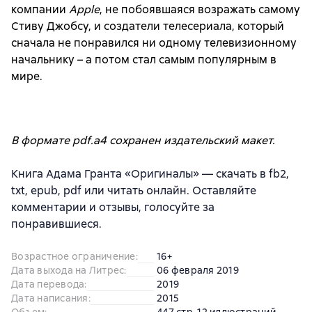
компании
Apple
, не побоявшаяся возражать самому
Стиву Джобсу, и создатели телесериала, который
сначала не понравился ни одному телевизионному
начальнику – а потом стал самым популярным в
мире.
В формате pdf.a4 сохранен издательский макет.
Книга Адама Гранта «Оригиналы» — скачать в fb2,
txt, epub, pdf или читать онлайн. Оставляйте
комментарии и отзывы, голосуйте за
понравившиеся.
Возрастное ограничение
:
16+
Дата выхода на Литрес
:
06 февраля 2019
Дата перевода
:
2019
Дата написания
:
2015
Объем
:
447 стр. 12 иллюстраций