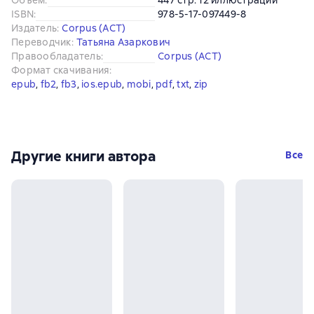
ISBN
:
978-5-17-097449-8
Издатель
:
Corpus (АСТ)
Переводчик
:
Татьяна Азаркович
Правообладатель
:
Corpus (АСТ)
Формат скачивания
:
epub
, 
fb2
, 
fb3
, 
ios.epub
, 
mobi
, 
pdf
, 
txt
, 
zip
Другие книги автора
Все