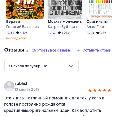
Верхум
Москва монументальная. Высотки и 
Оригиналы
Георгий Васильев
Кэтрин Зубович
Адам Грант
Текст
, доступен аудиоформат
Текст
, доступен аудиоформат
Текст
, доступен а
Средний рейтинг 4,4 на основе 25 оценок
4,4
25
Средний рейтинг 4,2 на основе 13 оц
4,2
13
Средний рейт
3,7
61
по подписке
Отзывы
,
2 отзыва
2
Смотреть все отзывы
Оставить отзыв
Сначала популярные
spblist
13 марта 2019
Эта книга – отличный помощник для тех, у кого в
голове постоянно рождаются
креативные,оригинальные идеи. Как воплотить