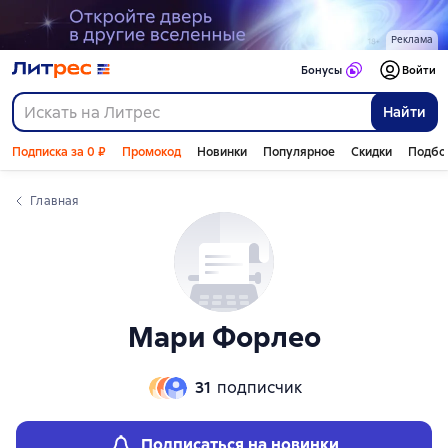
Реклама
Бонусы
Войти
Найти
Подписка за 0 ₽
Промокод
Новинки
Популярное
Скидки
Подбо
Главная
Мари Форлео
31
подписчик
Подписаться на новинки