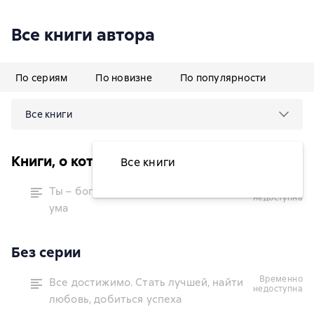
Все книги автора
По сериям
По новизне
По популярности
Все книги
Книги, о которых говорят
Все книги
временно
Ты – богиня! Как сводить мужчин с
недоступна
ума
Без серии
временно
Все достижимо. Стать лучшей, найти
недоступна
любовь, добиться успеха