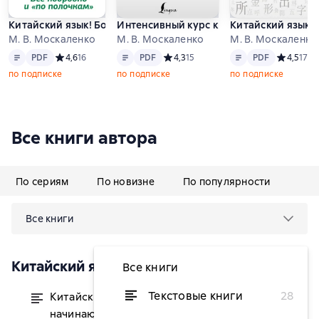
Китайский язык! Большой понятный самоучитель
Интенсивный курс китайского языка д
Китайский язык:
М. В. Москаленко
М. В. Москаленко
М. В. Москаленко
Текст
PDF
Текст
PDF
Текст
PDF
PDF
Средний рейтинг 4,6 на основе 16 оценок
4,6
16
PDF
Средний рейтинг 4,3 на основе 15 о
4,3
15
PDF
Средний р
4,5
17
по подписке
по подписке
по подписке
Все книги автора
По сериям
По новизне
По популярности
Все книги
Китайский язык. Подготовка к HSK
Все книги
Текстовые книги
28
Китайский язык. Грамматика для
от 349 ₽
начинающих. Уровни HSK 1-2. Версия