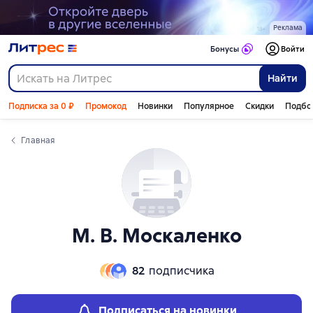
Слайдер с книгами
Реклама
Бонусы
Войти
Найти
Подписка за 0 ₽
Промокод
Новинки
Популярное
Скидки
Подбо
Главная
М. В. Москаленко
82
подписчика
Подписаться на новинки