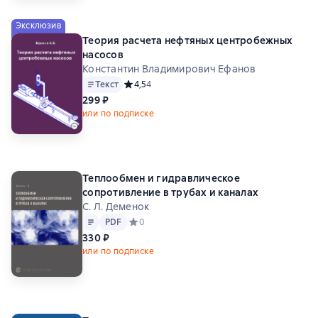
Эксклюзив
Теория расчета нефтяных центробежных
насосов
Константин Владимирович Ефанов
Текст
Средний рейтинг 4,5 на основе 4 оценок
4,5
4
299 ₽
или по подписке
Теплообмен и гидравлическое
сопротивление в трубах и каналах
С. Л. Деменок
Текст
PDF
PDF
Средний рейтинг 0 на основе 0 оценок
0
330 ₽
или по подписке