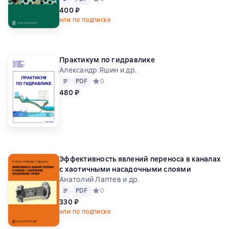
400 ₽
или по подписке
Практикум по гидравлике
Александр Яшин и др.
Текст
PDF
PDF
Средний рейтинг 0 на основе 0 оценок
0
480 ₽
Эффективность явлений переноса в каналах
с хаотичными насадочными слоями
Анатолий Лаптев и др.
Текст
PDF
PDF
Средний рейтинг 0 на основе 0 оценок
0
330 ₽
или по подписке