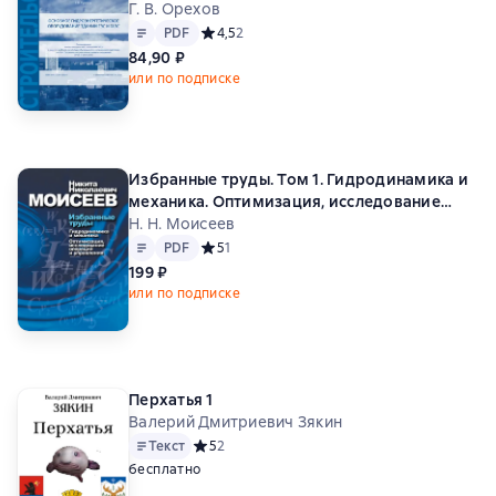
Г. В. Орехов
Текст
PDF
PDF
Средний рейтинг 4,5 на основе 2 оценок
4,5
2
84,90 ₽
или по подписке
Избранные труды. Том 1. Гидродинамика и
механика. Оптимизация, исследование
операций и теория управления
Н. Н. Моисеев
Текст
PDF
PDF
Средний рейтинг 5 на основе 1 оценок
5
1
199 ₽
или по подписке
Перхатья 1
Валерий Дмитриевич Зякин
Текст
Средний рейтинг 5 на основе 2 оценок
5
2
бесплатно