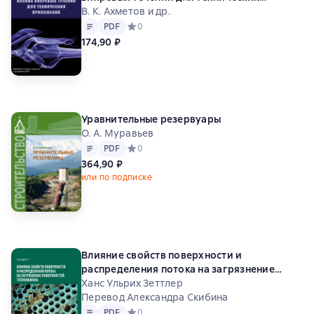
приложений
В. К. Ахметов и др.
Текст
PDF
PDF
Средний рейтинг 0 на основе 0 оценок
0
174,90 ₽
Уравнительные резервуары
О. А. Муравьев
Текст
PDF
PDF
Средний рейтинг 0 на основе 0 оценок
0
364,90 ₽
или по подписке
Влияние свойств поверхности и
распределения потока на загрязнение
поверхностей теплообмена
Ханс Ульрих Зеттлер
Перевод Александра Скибина
Текст
PDF
PDF
Средний рейтинг 0 на основе 0 оценок
0