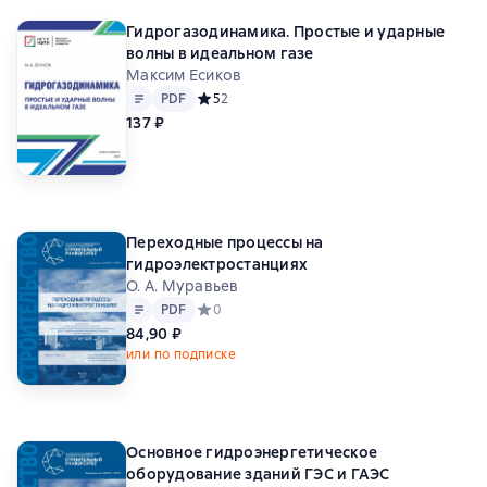
Гидрогазодинамика. Простые и ударные
волны в идеальном газе
Максим Есиков
Текст
PDF
PDF
Средний рейтинг 5 на основе 2 оценок
5
2
137 ₽
Переходные процессы на
гидроэлектростанциях
О. А. Муравьев
Текст
PDF
PDF
Средний рейтинг 0 на основе 0 оценок
0
84,90 ₽
или по подписке
Основное гидроэнергетическое
оборудование зданий ГЭС и ГАЭС