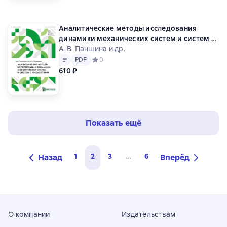
Аналитические методы исследования
динамики механических систем и систем с
жидкостями
А. В. Паншина и др.
Текст
PDF
PDF
Средний рейтинг 0 на основе 0 оценок
0
610 ₽
Показать ещё
1
2
3
...
6
Назад
Вперёд
О компании
Издательствам