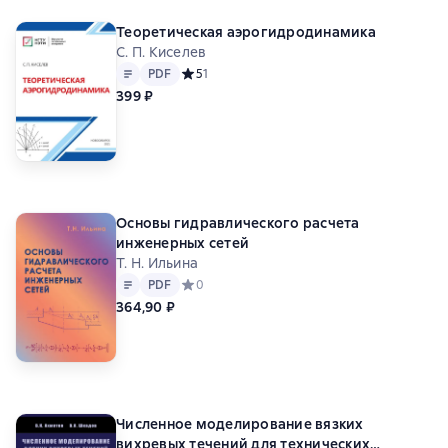
Теоретическая аэрогидродинамика
С. П. Киселев
Текст
PDF
PDF
Средний рейтинг 5 на основе 1 оценок
5
1
399 ₽
Основы гидравлического расчета
инженерных сетей
Т. Н. Ильина
Текст
PDF
PDF
Средний рейтинг 0 на основе 0 оценок
0
364,90 ₽
Численное моделирование вязких
вихревых течений для технических