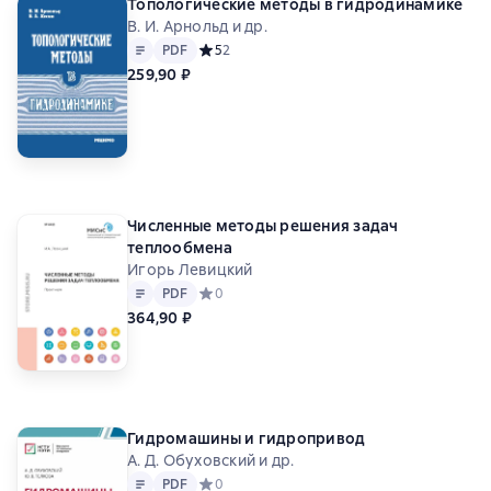
Топологические методы в гидродинамике
В. И. Арнольд и др.
Текст
PDF
PDF
Средний рейтинг 5 на основе 2 оценок
5
2
259,90 ₽
Численные методы решения задач
теплообмена
Игорь Левицкий
Текст
PDF
PDF
Средний рейтинг 0 на основе 0 оценок
0
364,90 ₽
Гидромашины и гидропривод
А. Д. Обуховский и др.
Текст
PDF
PDF
Средний рейтинг 0 на основе 0 оценок
0