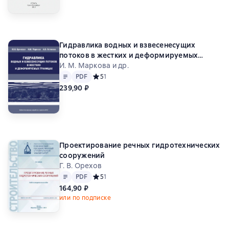
Гидравлика водных и взвесенесущих
потоков в жестких и деформируемых
границах
И. М. Маркова и др.
Текст
PDF
PDF
Средний рейтинг 5 на основе 1 оценок
5
1
239,90 ₽
Проектирование речных гидротехнических
сооружений
Г. В. Орехов
Текст
PDF
PDF
Средний рейтинг 5 на основе 1 оценок
5
1
164,90 ₽
или по подписке