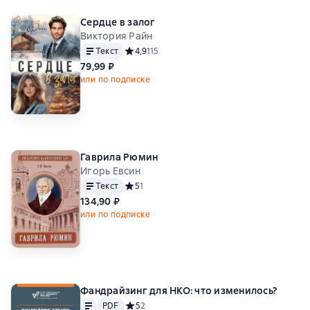
Сердце в залог
Виктория Райн
Текст
Средний рейтинг 4,9 на основе 115 оценок
4,9
115
79,99 ₽
или по подписке
Гаврила Рюмин
Игорь Евсин
Текст
Средний рейтинг 5 на основе 1 оценок
5
1
134,90 ₽
или по подписке
Фандрайзинг для НКО: что изменилось?
Текст
PDF
PDF
Средний рейтинг 5 на основе 2 оценок
5
2