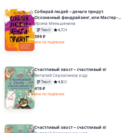
Собирай людей – деньги придут.
Осознанный фандрайзинг, или Мастер-
книга о том, как собирать деньги на
Ирина Меньшенина
благотворительность
Текст
Средний рейтинг 4,7 на основе 24 оценок
4,7
24
399 ₽
или по подписке
Счастливый хвост – счастливый я!
Виталий Сероклинов и др.
Текст
Средний рейтинг 4,8 на основе 22 оценок
4,8
22
419 ₽
или по подписке
Счастливый хвост – счастливый я!