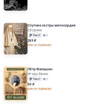
Спутник сестры милосердия
Сборник
Текст
Средний рейтинг 0 на основе 0 оценок
0
263 ₽
или по подписке
Пётр Мальшин
Игорь Евсин
Текст
Средний рейтинг 0 на основе 0 оценок
0
50 ₽
или по подписке