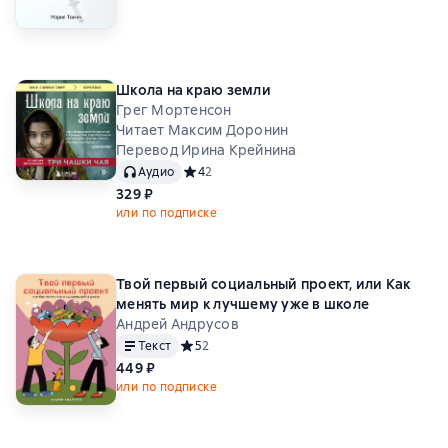
Школа на краю земли
Грег Мортенсон
Читает Максим Доронин
Перевод Ирина Крейнина
Аудио
Средний рейтинг 4 на основе 2 оценок
4
2
329 ₽
или по подписке
Твой первый социальный проект, или Как
менять мир к лучшему уже в школе
Андрей Андрусов
Текст
Средний рейтинг 5 на основе 2 оценок
5
2
449 ₽
или по подписке