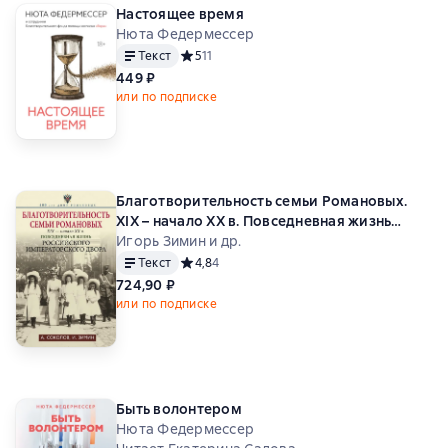
Настоящее время
Нюта Федермессер
Текст
Средний рейтинг 5 на основе 11 оценок
5
11
449 ₽
или по подписке
Благотворительность семьи Романовых.
XIX – начало XX в. Повседневная жизнь
Российского императорского двора
Игорь Зимин и др.
Текст
Средний рейтинг 4,8 на основе 4 оценок
4,8
4
724,90 ₽
или по подписке
Быть волонтером
Нюта Федермессер