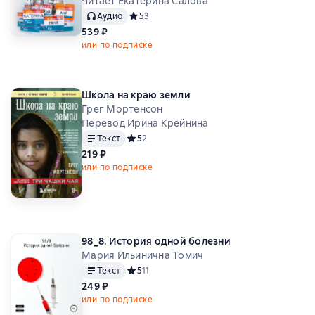
Читает Екатерина Салова
Аудио
Средний рейтинг 5 на основе 3 оценок
5
3
539 ₽
или по подписке
Школа на краю земли
Грег Мортенсон
Перевод Ирина Крейнина
Текст
Средний рейтинг 5 на основе 2 оценок
5
2
219 ₽
или по подписке
98_8. История одной болезни
Мария Ильинична Томич
Текст
Средний рейтинг 5 на основе 11 оценок
5
11
249 ₽
или по подписке