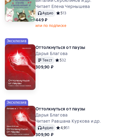
Виталий Сероклинов и др.
Читает Елена Чернышева
Аудио
Средний рейтинг 5 на основе 13 оценок
5
13
449 ₽
или по подписке
Эксклюзив
Оттолкнуться от паузы
Дарья Благова
Текст
Средний рейтинг 5 на основе 32 оценок
5
32
309,90 ₽
Эксклюзив
Оттолкнуться от паузы
Дарья Благова
Читает Равшана Куркова и др.
Аудио
Средний рейтинг 4,9 на основе 51 оценок
4,9
51
309,90 ₽