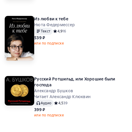
Из любви к тебе
Нюта Федермессер
Текст
Средний рейтинг 4,9 на основе 16 оценок
4,9
16
539 ₽
или по подписке
Русский Ротшильд, или Хорошие были
господа
Александр Бушков
Читает Александр Клюквин
Аудио
Средний рейтинг 4,5 на основе 39 оценок
4,5
39
399 ₽
или по подписке