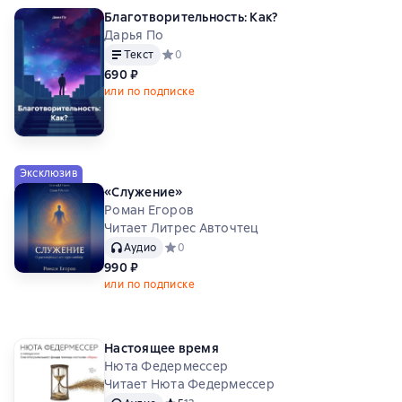
Благотворительность: Как?
Дарья По
Текст
Средний рейтинг 0 на основе 0 оценок
0
690 ₽
или по подписке
Эксклюзив
«Служение»
Роман Егоров
Читает Литрес Авточтец
Аудио
Средний рейтинг 0 на основе 0 оценок
0
990 ₽
или по подписке
Настоящее время
Нюта Федермессер
Читает Нюта Федермессер