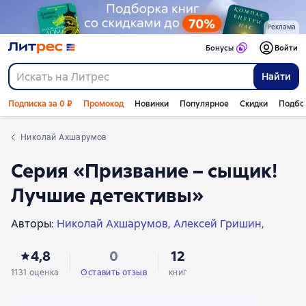
Реклама
Бонусы
Войти
Найти
Подписка за 0 ₽
Промокод
Новинки
Популярное
Скидки
Подбо
Николай Ахшарумов
Серия «Призвание – сыщик!
Лучшие детективы»
Авторы:
Николай Ахшарумов
Алексей Гришин
Николай Михайлович Соколовский
Михаил Михеев
4,8
0
12
Александр Шкляревский
Семен Панов
1131 оценка
Оставить отзыв
книг