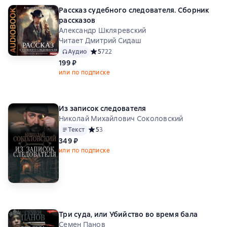
Рассказ судебного следователя. Сборник
рассказов
Александр Шкляревский
Читает Дмитрий Сидаш
Аудио
Средний рейтинг 5 на основе 722 оценок
5
722
199 ₽
или по подписке
Из записок следователя
Николай Михайлович Соколовский
Текст
Средний рейтинг 5 на основе 3 оценок
5
3
349 ₽
или по подписке
Три суда, или Убийство во время бала
Семен Панов