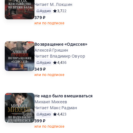
Читает М. Локшин
Аудио
Средний рейтинг 3,7 на основе 22 оценок
3,7
22
379 ₽
или по подписке
Возвращение «Одиссея»
Алексей Гришин
Читает Владимир Овуор
Аудио
Средний рейтинг 4,4 на основе 36 оценок
4,4
36
349 ₽
или по подписке
Не надо было вмешиваться
Михаил Михеев
Читает Макс Радман
Аудио
Средний рейтинг 4,4 на основе 23 оценок
4,4
23
399 ₽
или по подписке