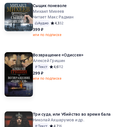
Сыщик поневоле
Михаил Михеев
Читает Макс Радман
Аудио
Средний рейтинг 4,3 на основе 32 оценок
4,3
32
399 ₽
или по подписке
Возвращение «Одиссея»
Алексей Гришин
Текст
Средний рейтинг 4,6 на основе 112 оценок
4,6
112
299 ₽
или по подписке
Три суда, или Убийство во время бала
Николай Ахшарумов и др.
Текст
Средний рейтинг 4,2 на основе 16 оценок
4,2
16