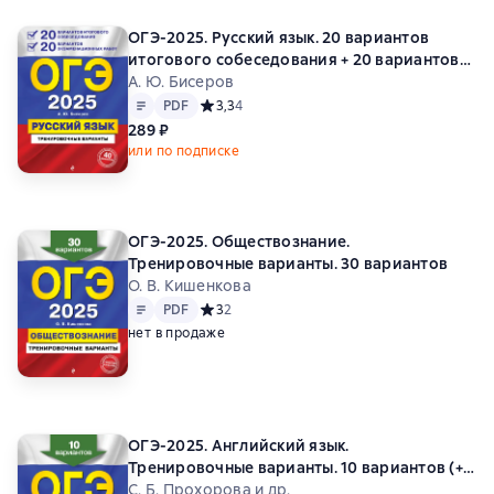
ОГЭ-2025. Русский язык. 20 вариантов
итогового собеседования + 20 вариантов
экзаменационных работ
А. Ю. Бисеров
Текст
PDF
PDF
Средний рейтинг 3,3 на основе 4 оценок
3,3
4
289 ₽
или по подписке
ОГЭ-2025. Обществознание.
Тренировочные варианты. 30 вариантов
О. В. Кишенкова
Текст
PDF
PDF
Средний рейтинг 3 на основе 2 оценок
3
2
нет в продаже
ОГЭ-2025. Английский язык.
Тренировочные варианты. 10 вариантов (+
аудиоматериалы)
С. Б. Прохорова и др.