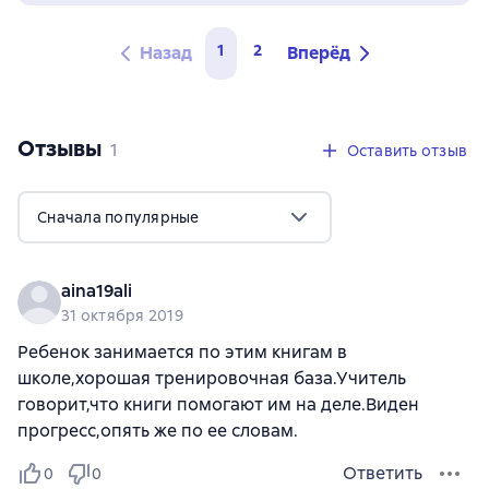
1
2
Назад
Вперёд
Отзывы
,
1 отзыв
1
Оставить отзыв
Сначала популярные
aina19ali
31 октября 2019
Ребенок занимается по этим книгам в
школе,хорошая тренировочная база.Учитель
говорит,что книги помогают им на деле.Виден
прогресс,опять же по ее словам.
Ответить
0
0