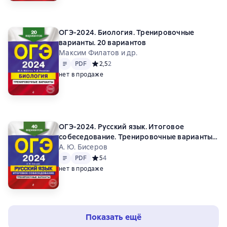
ОГЭ-2024. Биология. Тренировочные
варианты. 20 вариантов
Максим Филатов и др.
Текст
PDF
PDF
Средний рейтинг 2,5 на основе 2 оценок
2,5
2
нет в продаже
ОГЭ-2024. Русский язык. Итоговое
собеседование. Тренировочные варианты.
40 вариантов
А. Ю. Бисеров
Текст
PDF
PDF
Средний рейтинг 5 на основе 4 оценок
5
4
нет в продаже
Показать ещё