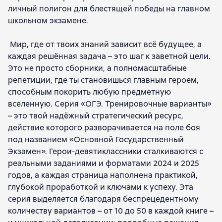
личный полигон для блестящей победы на главном
К. А. Громова
О. В. Вострикова
В. С. Машошина
школьном экзамене.
И. В. Пушинина
С. С. Савинич
О. А. Титова
Н. А. Чикало
Максим Филатов
П. Д. Филатова
Мир, где от твоих знаний зависит всё будущее, а
каждая решённая задача – это шаг к заветной цели.
Это не просто сборники, а полномасштабные
репетиции, где ты становишься главным героем,
способным покорить любую предметную
вселенную. Серия «ОГЭ. Тренировочные варианты»
– это твой надёжный стратегический ресурс,
действие которого разворачивается на поле боя
под названием «Основной Государственный
Экзамен». Герои-девятиклассники сталкиваются с
реальными заданиями и форматами 2024 и 2025
годов, а каждая страница наполнена практикой,
глубокой проработкой и ключами к успеху. Эта
серия выделяется благодаря беспрецедентному
количеству вариантов – от 10 до 50 в каждой книге –