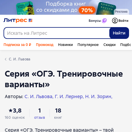
Реклама
Бонусы
Войти
Найти
Подписка за 0 ₽
Промокод
Новинки
Популярное
Скидки
Подбо
С. И. Львова
Серия «ОГЭ. Тренировочные
варианты»
Авторы:
С. И. Львова
Г. И. Лернер
Н. И. Зорин
Н. К. Ханнанов
В. В. Мирошин
Т. И. Замураева
3,8
1
18
О. В. Кишенкова
П. А. Оржековский
В. Ю. Мишина
А. Ю. Бисеров
Е. Н. Стрельникова
В. А. Клоков
160 оценок
отзыв
книг
Е. А. Самойлова
С. Б. Прохорова
Е. Ю. Фроликова
Серия «ОГЭ. Тренировочные варианты» – твой
С. Н. Макеева
С. Г. Иняшкин
О. А. Ильина