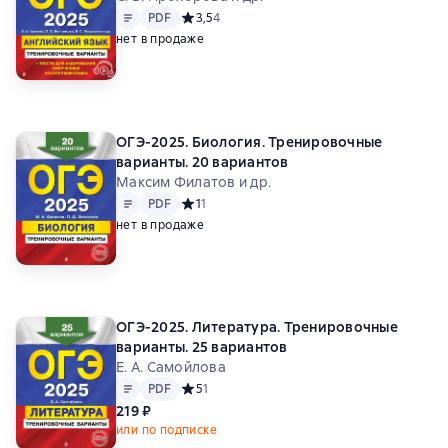
Текст
PDF
PDF
Средний рейтинг 3,5 на основе 4 оценок
3,5
4
нет в продаже
ОГЭ-2025. Биология. Тренировочные
варианты. 20 вариантов
Максим Филатов и др.
Текст
PDF
PDF
Средний рейтинг 1 на основе 1 оценок
1
1
нет в продаже
ОГЭ-2025. Литература. Тренировочные
варианты. 25 вариантов
Е. А. Самойлова
Текст
PDF
PDF
Средний рейтинг 5 на основе 1 оценок
5
1
219 ₽
или по подписке