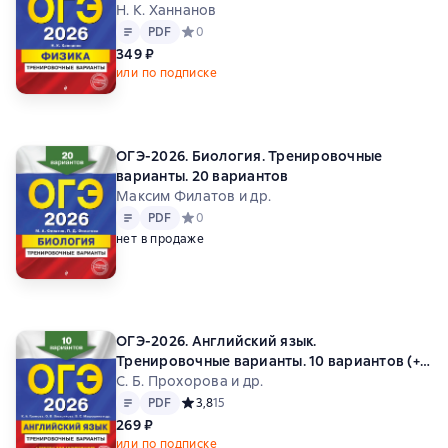
Н. К. Ханнанов
Текст
PDF
PDF
Средний рейтинг 0 на основе 0 оценок
0
349 ₽
или по подписке
ОГЭ-2026. Биология. Тренировочные
варианты. 20 вариантов
Максим Филатов и др.
Текст
PDF
PDF
Средний рейтинг 0 на основе 0 оценок
0
нет в продаже
ОГЭ-2026. Английский язык.
Тренировочные варианты. 10 вариантов (+
аудиоматериалы)
С. Б. Прохорова и др.
Текст
PDF
PDF
Средний рейтинг 3,8 на основе 15 оценок
3,8
15
269 ₽
или по подписке