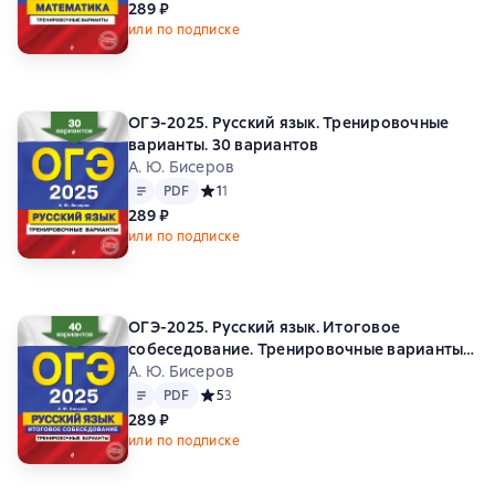
289 ₽
или по подписке
ОГЭ-2025. Русский язык. Тренировочные
варианты. 30 вариантов
А. Ю. Бисеров
Текст
PDF
PDF
Средний рейтинг 1 на основе 1 оценок
1
1
289 ₽
или по подписке
ОГЭ-2025. Русский язык. Итоговое
собеседование. Тренировочные варианты.
40 вариантов
А. Ю. Бисеров
Текст
PDF
PDF
Средний рейтинг 5 на основе 3 оценок
5
3
289 ₽
или по подписке