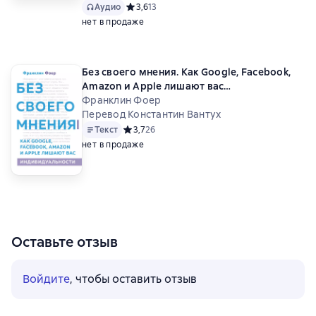
Аудио
Средний рейтинг 3,6 на основе 13 оценок
3,6
13
нет в продаже
Без своего мнения. Как Google, Facebook,
Amazon и Apple лишают вас
индивидуальности
Франклин Фоер
Перевод Константин Вантух
Текст
Средний рейтинг 3,7 на основе 26 оценок
3,7
26
нет в продаже
Оставьте отзыв
Войдите
, чтобы оставить отзыв