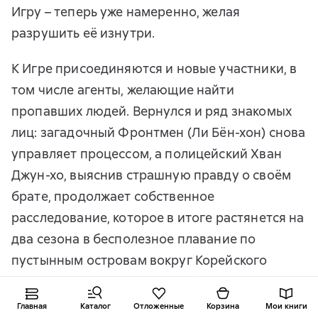
Игру – теперь уже намеренно, желая
разрушить её изнутри.
К Игре присоединяются и новые участники, в
том числе агенты, желающие найти
пропавших людей. Вернулся и ряд знакомых
лиц: загадочный Фронтмен (Ли Бён-хон) снова
управляет процессом, а полицейский Хван
Джун-хо, выяснив страшную правду о своём
брате, продолжает собственное
расследование, которое в итоге растянется на
два сезона в бесполезное плавание по
пустынным островам вокруг Корейского
полуострова. Также к ансамблю главных
героев присоединяется ещё одна беглянка из
Главная
Каталог
Отложенные
Корзина
Мои книги