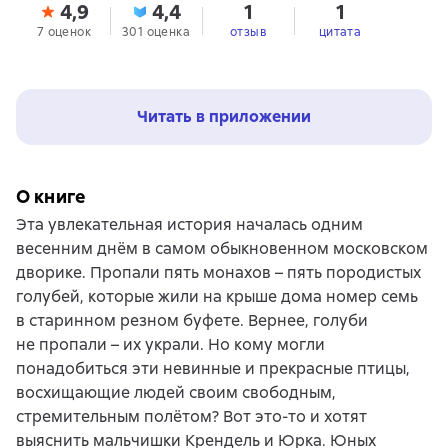
4,9
4,4
1
1
7 оценок
301 оценка
отзыв
цитата
Читать в приложении
О книге
Эта увлекательная история началась одним
весенним днём в самом обыкновенном московском
дворике. Пропали пять монахов – пять породистых
голубей, которые жили на крыше дома номер семь
в старинном резном буфете. Вернее, голуби
не пропали – их украли. Но кому могли
понадобиться эти невинные и прекрасные птицы,
восхищающие людей своим свободным,
стремительным полётом? Вот это-то и хотят
выяснить мальчишки Крендель и Юрка. Юных