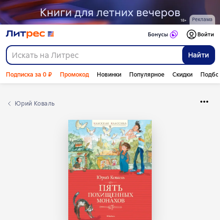
Реклама
Бонусы
Войти
Найти
Подписка за 0 ₽
Промокод
Новинки
Популярное
Скидки
Подбо
Юрий Коваль