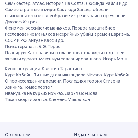
Семь сестер. Атлас. История Па Солта. Люсинда Райли и др.
Самые странные в мире: Как люди Запада обрели
психологическое своеобразие и чрезвычайно преуспели.
Джозеф Хенрик
Феномен российских маньяков. Первое масштабное
исследование маньяков и серийных убийц времен царизма,
СССР и РФ. Антуан Касс и др.
Психотерапевт. Б. Э. Пэрис
Планируй. Как правильно планировать каждый год своей
жизни и сделать максимум запланированного. Игорь Манн
Киноспекуляции. Квентин Тарантино
Курт Кобейн. Личные дневники лидера Nirvana. Курт Кобейн
О происхождении времени. Последняя теория Стивена
Хокинга. Томас Хертог
Иванушка на курьих ножках. Дарья Донцова
Тихая квартирантка. Клеменс Мишальон
О компании
Издательствам