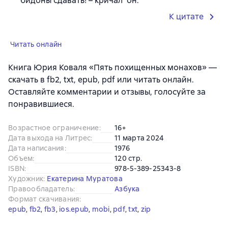
бидоны сдавать! – кричал он.
К цитате
Читать онлайн
Книга Юрия Коваля «Пять похищенных монахов» —
скачать в fb2, txt, epub, pdf или читать онлайн.
Оставляйте комментарии и отзывы, голосуйте за
понравившиеся.
Возрастное ограничение
:
16+
Дата выхода на Литрес
:
11 марта 2024
Дата написания
:
1976
Объем
:
120 стр.
ISBN
:
978-5-389-25343-8
Художник
:
Екатерина Муратова
Правообладатель
:
Азбука
Формат скачивания
:
epub
, 
fb2
, 
fb3
, 
ios.epub
, 
mobi
, 
pdf
, 
txt
, 
zip