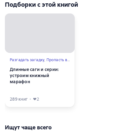
Подборки с этой книгой
Разгадать загадку
,
Пропасть в книге
,
Помечтать
,
Расслабиться
,
По
Длинные саги и серии:
устроим книжный
марафон
289
книг
2
Ищут чаще всего