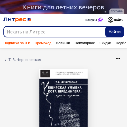
Реклама
Бонусы
Войти
Найти
Подписка за 0 ₽
Промокод
Новинки
Популярное
Скидки
Подбо
Т. В. Черниговская