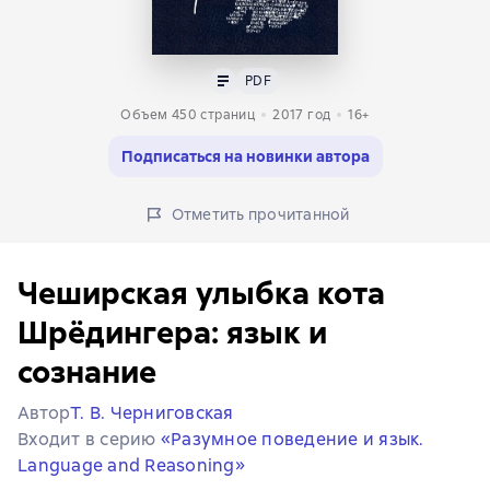
Текст
PDF
PDF
Объем 450 страниц
2017
год
16+
Подписаться на новинки автора
Отметить прочитанной
Чеширская улыбка кота
Шрёдингера: язык и
сознание
Автор
Т. В. Черниговская
Входит в серию
«Разумное поведение и язык.
Language and Reasoning»