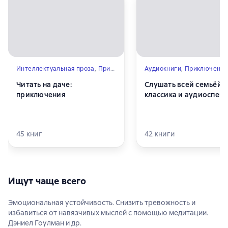
Интеллектуальная проза
,
Приключения
,
Пропасть в книге
Аудиокниги
,
Приключения
,
Расслаб
Читать на даче:
Слушать всей семьёй:
приключения
классика и аудиоспект
45
книг
42
книги
Ищут чаще всего
Эмоциональная устойчивость. Снизить тревожность и
избавиться от навязчивых мыслей с помощью медитации.
Дэниел Гоулман и др.