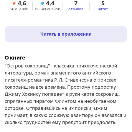
4,6
4,4
7
5
66 оценок
15 849 оценок
отзывов
цитат
Читать в приложении
О книге
"Остров сокровищ" - классика приключенческой
литературы, роман знаменитого английского
писателя-романтика Р. Л. Стивенсона о поисках
сокровищ на все времена. Простому подростку
Джиму Хокинсу попадает в руки карта сокровищ,
спрятанных пиратом Флинтом на необитаемом
острове. Отправившись на их поиски, Джим
понимает, в какую сложную авантюру он ввязался и
сколько трудностей ему предстоит преодолеть.