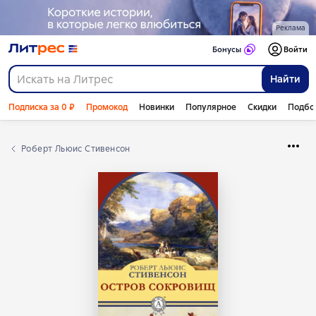
Реклама
Бонусы
Войти
Найти
Подписка за 0 ₽
Промокод
Новинки
Популярное
Скидки
Подбо
Роберт Льюис Стивенсон