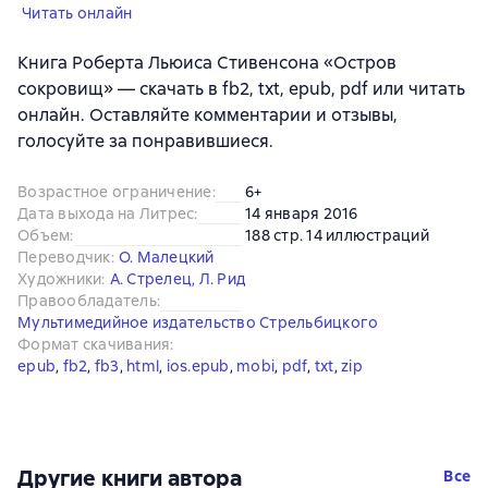
Читать онлайн
Книга Роберта Льюиса Стивенсона «Остров
сокровищ» — скачать в fb2, txt, epub, pdf или читать
онлайн. Оставляйте комментарии и отзывы,
голосуйте за понравившиеся.
Возрастное ограничение
:
6+
Дата выхода на Литрес
:
14 января 2016
Объем
:
188 стр. 14 иллюстраций
Переводчик
:
О. Малецкий
Художники
:
А. Стрелец
,
Л. Рид
Правообладатель
:
Мультимедийное издательство Стрельбицкого
Формат скачивания
:
epub
, 
fb2
, 
fb3
, 
html
, 
ios.epub
, 
mobi
, 
pdf
, 
txt
, 
zip
Другие книги автора
Все