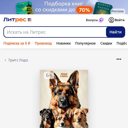
Реклама
Бонусы
Войти
Найти
Подписка за 0 ₽
Промокод
Новинки
Популярное
Скидки
Подбо
Гритс Лодо