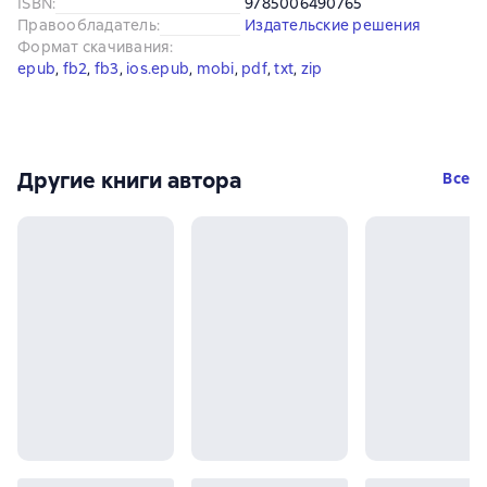
ISBN
:
9785006490765
Правообладатель
:
Издательские решения
Формат скачивания
:
epub
, 
fb2
, 
fb3
, 
ios.epub
, 
mobi
, 
pdf
, 
txt
, 
zip
Другие книги автора
Все