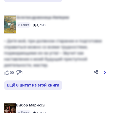
Золотая драконица Империи
18+
Текст
Средний рейтинг 4,7 на основе 813 оценок
4,7
813
– Дитя моё, при должном старании и подготовке
справиться можно со всеми трудностями,
поджидающими из-за угла! – Звучит как
наставление к моей будущей преступной
деятельности, мастер.
55
1
Ещё 8 цитат из этой книги
Выбор Мариссы
Текст
Средний рейтинг 4,7 на основе 434 оценок
4,7
434