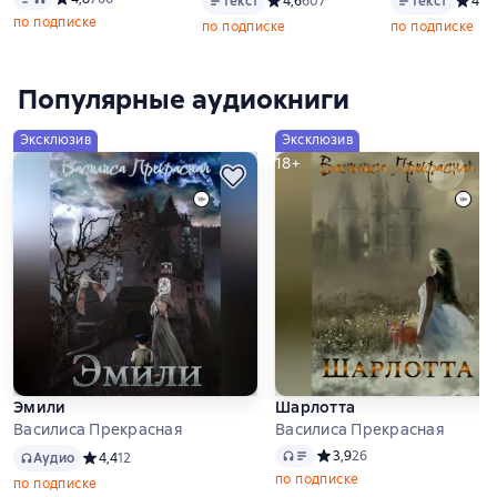
Текст
Средний рейтинг 4,6 на основе 60
4,6
607
Текст
Средни
4,6
по подписке
по подписке
по подписке
Популярные аудиокниги
Эксклюзив
Эксклюзив
18+
Эмили
Шарлотта
Василиса Прекрасная
Василиса Прекрасная
Аудио
Аудио
Средний рейтинг 3,9 на ос
3,9
26
Аудио
Средний рейтинг 4,4 на основе 12 оценок
4,4
12
по подписке
по подписке