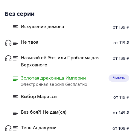
Без серии
Искушение демона
от 139 ₽
Не твоя
от 119 ₽
Называй её Эээ, или Проблема для
от 139 ₽
Верховного
Золотая драконица Империи
Читать
Электронная версия бесплатно
Выбор Мариссы
от 119 ₽
Без боя?! Не дам(ся)!
от 149 ₽
Тень Андалузии
от 109 ₽