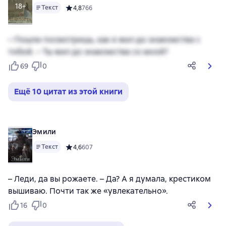
18+
Текст
Средний рейтинг 4,8 на основе 766 оценок
4,8
766
– Пошли посмотришь, как я жил до знакомства с
тобой. – Ты жил до знакомства со мной?
69
0
Ещё 10 цитат из этой книги
Эмили
Текст
Средний рейтинг 4,6 на основе 607 оценок
4,6
607
– Леди, да вы рожаете. – Да? А я думала, крестиком
вышиваю. Почти так же «увлекательно».
16
0