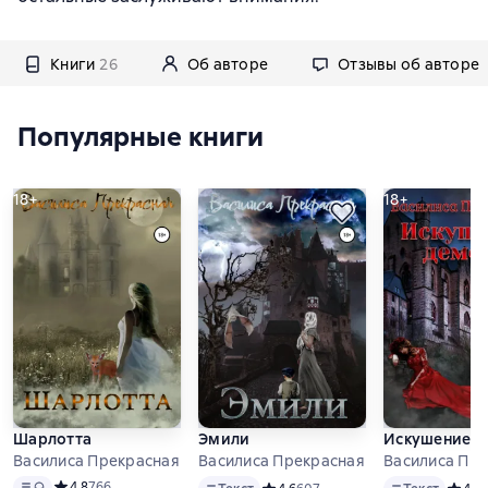
Книги
26
Об авторе
Отзывы об авторе
Популярные книги
18+
18+
Шарлотта
Эмили
Искушение д
Василиса Прекрасная
Василиса Прекрасная
Василиса Пр
Текст
, доступен аудиоформат
Текст
Текст
Средний рейтинг 4,8 на основе 766 оценок
4,8
766