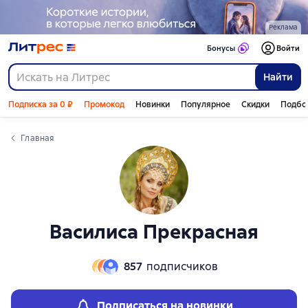
Слайдер с книгами
Слайдер с книгами
Реклама
Бонусы
Войти
Найти
Подписка за 0 ₽
Промокод
Новинки
Популярное
Скидки
Подбо
Главная
Василиса Прекрасная
857
подписчиков
Подписаться на новинки