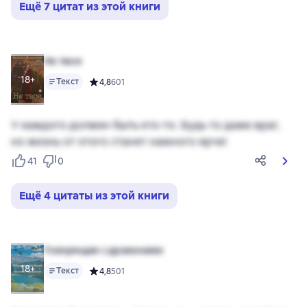
Ещё 7 цитат из этой книги
Не твоя
18+
Текст
Средний рейтинг 4,8 на основе 601 оценок
4,8
601
У каждого должен быть кто-то. Будь то даже враг,
но жизнь от этого станет намного ярче!
41
0
Ещё 4 цитаты из этой книги
Говорящая с драконами
18+
Текст
Средний рейтинг 4,8 на основе 501 оценок
4,8
501