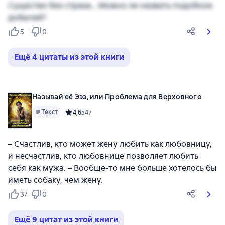
Существо без страха… Можно ли назвать подобное
добычей?
5
0
Ещё 4 цитаты из этой книги
Называй её Эээ, или Проблема для Верховного
Текст
Средний рейтинг 4,6 на основе 547 оценок
4,6
547
– Счастлив, кто может жену любить как любовницу,
и несчастлив, кто любовнице позволяет любить
себя как мужа. – Вообще-то мне больше хотелось бы
иметь собаку, чем жену.
37
0
Ещё 9 цитат из этой книги