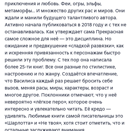
приключения и любовь. Феи, огры, эльфы,
метаморфы… И множество других рас и миров. Они
ждали и манили будущего талантливого автора.
Активно начала публиковаться в 2018 году и с тех не
останавливалась. Как утверждает сама Прекрасная
самое сложное для неё — это дисциплина. Но
ожидание и предвкушение «сладкой развязки», как
и искренняя привязанность к персонажам быстро
решили эту проблему. С тех пор она написала
более 25-ти книг. Все они разные по стилистике,
настроению и по жанру. Создаётся впечатление,
что Василиса каждый раз решает бросить себе
вызов, меняя расы, миры, характеры, возраст и
многое другое. Поклонники отмечают, что у неё
невероятно «лёгкое перо», которое очень
интересно и увлекательно читать. Её кредо —
удивлять. Любимые книги самой писательницы это
«Шарлотта» и «Не твоя», хотя стоит отметить, что и
остальные заслуживают внимания.