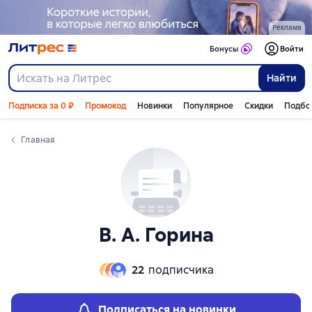
Слайдер с книгами
Реклама
Бонусы
Войти
Найти
Подписка за 0 ₽
Промокод
Новинки
Популярное
Скидки
Подбо
Главная
В. А. Горина
22
подписчика
Подписаться на новинки