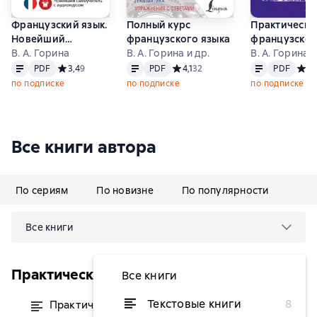
Французский язык.
Полный курс
Практически
Новейший
французского языка
французског
самоучитель с
В. А. Горина
В. А. Горина и др.
ключами
В. А. Горина
Текст
PDF
Текст
PDF
Текст
PDF
аудиокурсом
PDF
Средний рейтинг 3,4 на основе 9 оценок
3,4
9
PDF
Средний рейтинг 4,1 на основе 32
4,1
32
PDF
Сред
5
1
по подписке
по подписке
по подписке
Все книги автора
По сериям
По новизне
По популярности
Все книги
Практический курс с ключами (м)
Все книги
Текстовые книги
8
Практический курс французского с
от 399 ₽