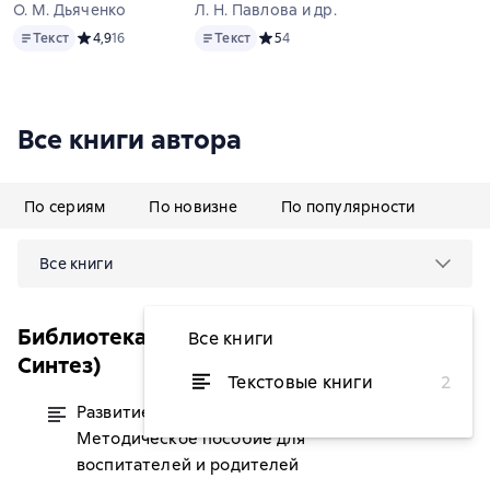
О. М. Дьяченко
Л. Н. Павлова и др.
Текст
Текст
Текст
Средний рейтинг 4,9 на основе 16 оценок
4,9
16
Текст
Средний рейтинг 5 на основе 4 оце
5
4
Все книги автора
По сериям
По новизне
По популярности
Все книги
Библиотека воспитателя (Мозаика-
Все книги
Синтез)
Текстовые книги
2
Развитие воображения дошкольника.
от 42 ₽
Методическое пособие для
воспитателей и родителей